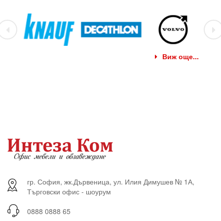
Виж още...
гр. София, жк.Дървеница, ул. Илия Димушев № 1А,
Търговски офис - шоурум
0888 0888 65