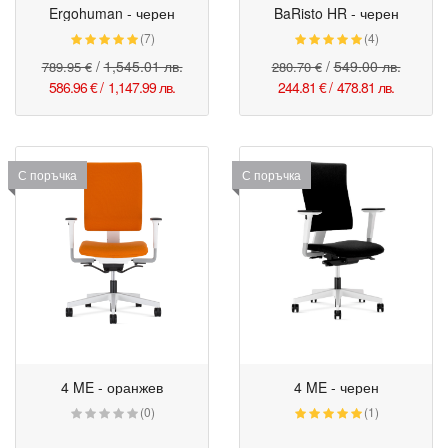
Ergohuman - черен
BaRisto HR - черен
(7)
(4)
/
1,545.01 лв.
/
549.00 лв.
789.95 €
280.70 €
586.96 €
/
1,147.99 лв.
244.81 €
/
478.81 лв.
С поръчка
С поръчка
4 ME - оранжев
4 ME - черен
(0)
(1)