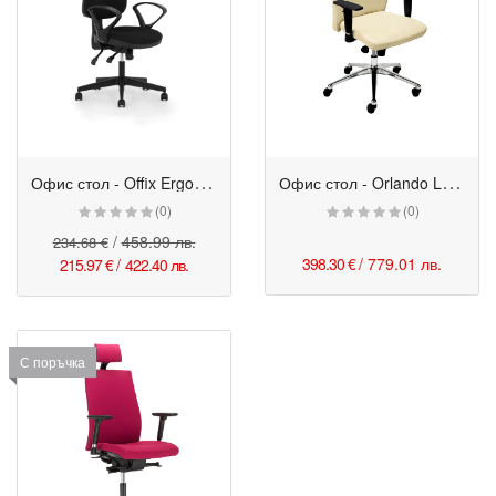
О
фис стол - Offix Ergo IBRA черен
О
фис стол - Orlando LB ES
(0)
(0)
/
458.99 лв.
234.68 €
398.30 €
/ 779.01 лв.
215.97 €
/
422.40 лв.
С поръчка