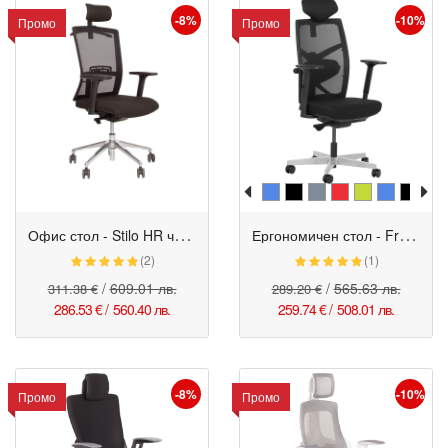
-8%
-10%
Промо
Промо
О
фис стол - Stilo HR черен
Е
ргономичен стол - Fredo черен
(2)
(1)
/
609.01 лв.
/
565.63 лв.
311.38 €
289.20 €
286.53 €
/
560.40 лв.
259.74 €
/
508.01 лв.
-8%
-10%
Промо
Промо