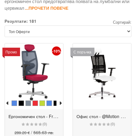
ергономичен стол предотвратява появата на лумбални или
цервикал
...ПРОЧЕТИ ПОВЕЧЕ
Резултати: 181
Сортирай:
-10%
Промо
С поръчка
Е
ргономичен стол - Fredo червен
О
фис стол - @Motion HRU
(0)
(0)
/
565.63 лв.
289.20 €