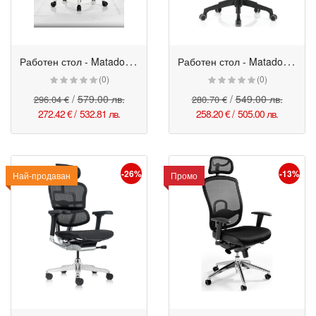
Р
аботен стол - Matador White HR син
Р
аботен стол - Matador HB черен
(0)
(0)
/
579.00 лв.
/
549.00 лв.
296.04 €
280.70 €
272.42 €
/
532.81 лв.
258.20 €
/
505.00 лв.
-26%
-13%
Промо
Най-продаван
Промо