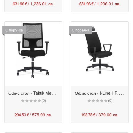
631.96 €
/ 1,236.01 лв.
631.96 €
/ 1,236.01 лв.
С поръчка
С поръчка
О
фис стол - Taktik Mesh черен
О
фис стол - I-Line HR черен
(0)
(0)
294.50 €
/ 575.99 лв.
193.78 €
/ 379.00 лв.