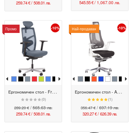
545.55 €
/ 1,067.00 лв.
259.74 €
/
508.01 лв.
-10%
-10%
Промо
Промо
Най-продаван
Е
ргономичен стол - Fredo сив
Е
ргономичен стол - Ambra черен
(0)
(1)
/
565.63 лв.
/
697.19 лв.
289.20 €
356.47 €
259.74 €
/
508.01 лв.
320.27 €
/
626.39 лв.