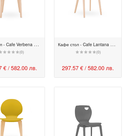
К
афе стол - Cafe Verbena LGW
К
афе стол - Cafe Lantana LGW
(0)
(0)
7 €
/ 582.00 лв.
297.57 €
/ 582.00 лв.