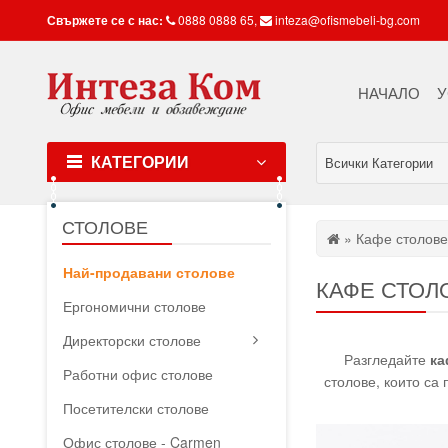
Свържете се с нас:
0888 0888 65
,
inteza@ofismebeli-bg.com
НАЧАЛО
У
КАТЕГОРИИ
Всички Категории
СТОЛОВЕ
» Кафе столове
Най-продавани столове
КАФЕ СТОЛ
Ергономични столове
Директорски столове
Разгледайте
ка
Работни офис столове
столове, които са
Посетителски столове
Офис столове - Carmen