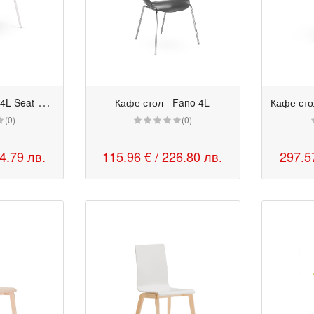
К
афе стол - Fano 4L Seat-Plus
Кафе стол - Fano 4L
(0)
(0)
74.79 лв.
115.96 €
/ 226.80 лв.
297.5