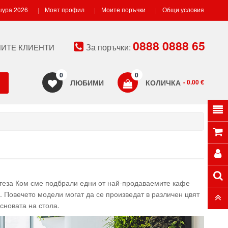
ура 2026
Моят профил
Моите поръчки
Общи условия
0888 0888 65
За поръчки:
ИТЕ КЛИЕНТИ
0
0
ЛЮБИМИ
КОЛИЧКА
- 0.00 €
нтеза Ком сме подбрали едни от най-продаваемите кафе
 Повечето модели могат да се произведат в различен цвят
основата на стола.