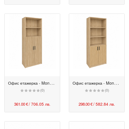
О
фис етажерка - Monaco с 3/5 врати 80/40/200h см бяла
О
фис етажерка - Monaco с 2/5 врати 80/40/200h см бряст
(0)
(0)
361.00 €
/ 706.05 лв.
298.00 €
/ 582.84 лв.