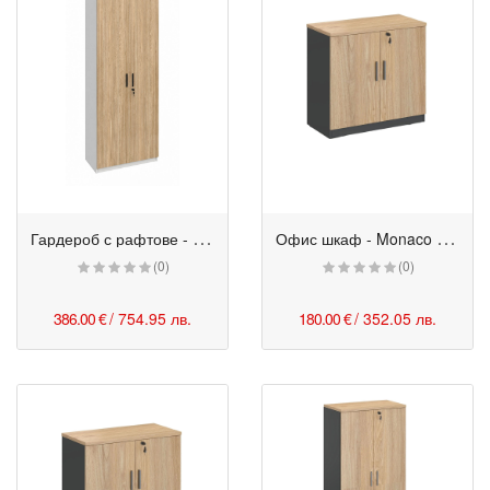
Г
ардероб с рафтове - Monaco 80/55/200h см бряст-бял
О
фис шкаф - Monaco с 2 отделения 80/40/74h см бряст-черен
(0)
(0)
386.00 €
/ 754.95 лв.
180.00 €
/ 352.05 лв.