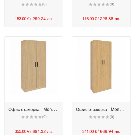
(0)
(0)
153.00 €
/ 299.24 лв.
116.00 €
/ 226.88 лв.
О
фис етажерка - Monaco с цели врати 80/40/162h см бряст
О
фис етажерка - Monaco с цели врати 80/40/200h см бряст
(0)
(0)
355.00 €
/ 694.32 лв.
341.00 €
/ 666.94 лв.