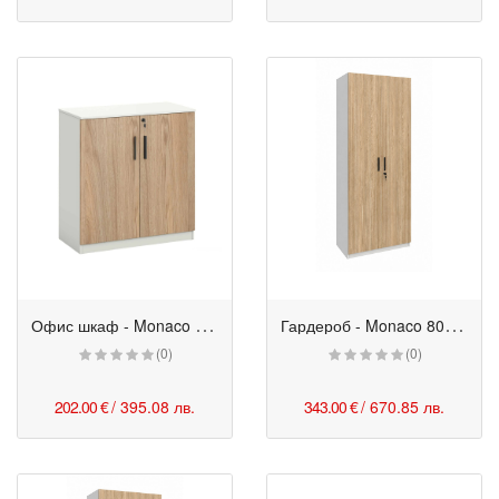
О
фис шкаф - Monaco с 2 отделения 80/40/84h см бряст-бял
Г
ардероб - Monaco 80/55/200h см бряст-бял
(0)
(0)
202.00 €
/ 395.08 лв.
343.00 €
/ 670.85 лв.