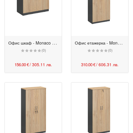
О
фис шкаф - Monaco с 2 отделения 70/40/74h см бряст-черен
О
фис етажерка - Monaco с 4 отделения с цели врати 80/40/160h см бряст-черен
(0)
(0)
156.00 €
/ 305.11 лв.
310.00 €
/ 606.31 лв.