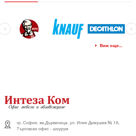
Виж още...
гр. София, жк.Дървеница, ул. Илия Димушев № 1А,
Търговски офис - шоурум