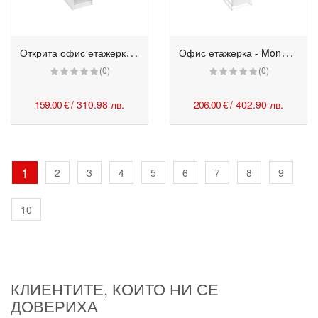
О
ткрита офис етажерка - Monaco 42/40/200h см бяла
О
фис етажерка - Monaco с 3/5 врата 42/40/200h см бяла
(0)
(0)
159.00 €
/ 310.98 лв.
206.00 €
/ 402.90 лв.
1
2
3
4
5
6
7
8
9
10
КЛИЕНТИТЕ, КОИТО НИ СЕ
ДОВЕРИХА