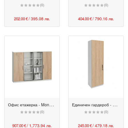
(0)
(0)
202.00 €
/ 395.08 лв.
404.00 €
/ 790.16 лв.
О
фис етажерка - Monaco 200/40/150h см бряст-бяло
Е
диничен гардероб - Monaco 55/40/200h см бряст-бял
(0)
(0)
907.00 €
/ 1,773.94 лв.
245.00 €
/ 479.18 лв.