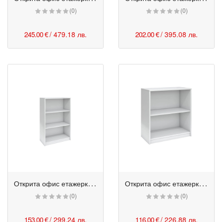
(0)
(0)
245.00 €
/ 479.18 лв.
202.00 €
/ 395.08 лв.
О
ткрита офис етажерка - Monaco 3 отделения 80/40/120h см бяла
О
ткрита офис етажерка - Monaco 2 отделения 80/40/85h см бяла
(0)
(0)
153.00 €
/ 299.24 лв.
116.00 €
/ 226.88 лв.