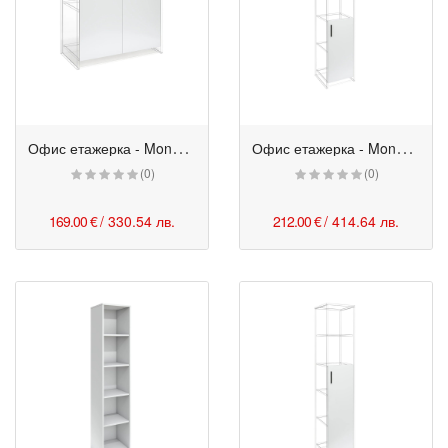
О
фис етажерка - Monaco с цели врати 80/40/85h см бяла
О
фис етажерка - Monaco с врати, частично открита 42/40/200h см бяла
(0)
(0)
169.00 €
/ 330.54 лв.
212.00 €
/ 414.64 лв.