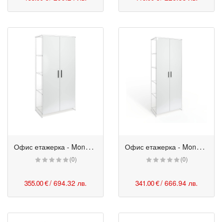
О
фис етажерка - Monaco с цели врати 80/40/162h см бяла
О
фис етажерка - Monaco с цели врати 80/40/200h см бяла
(0)
(0)
355.00 €
/ 694.32 лв.
341.00 €
/ 666.94 лв.