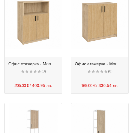
О
фис етажерка - Monaco 2/3 врати 80/40/120h см бряст
О
фис етажерка - Monaco с цели врати 80/40/85h см бряст
(0)
(0)
205.00 €
/ 400.95 лв.
169.00 €
/ 330.54 лв.