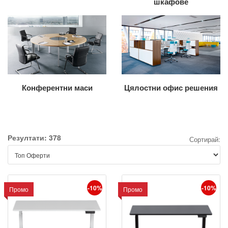
шкафове
Конферентни маси
Цялостни офис решения
Резултати: 378
Сортирай:
-10%
-10%
Промо
Промо