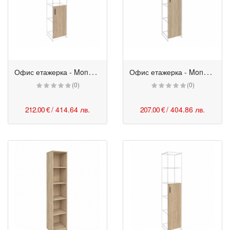
О
фис етажерка - Monaco с врати, частично открита 42/40/200h см бряст
О
фис етажерка - Monaco с цяла врата 42/40/200h см бряст
(0)
(0)
212.00 €
/ 414.64 лв.
207.00 €
/ 404.86 лв.