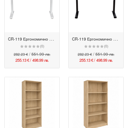
C
R-119 Ергономично бюро с електрическо регулиране на височината - бял
C
R-119 Ергономично бюро с електрическо регулиране на височината - черен
(0)
(0)
/
551.99 лв.
/
551.99 лв.
282.23 €
282.23 €
255.13 €
/
498.99 лв.
255.13 €
/
498.99 лв.