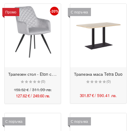
-20%
Промо
С поръчка
Т
рапезен стол - Eton светлосив
Трапезна маса Tetra Duo
(0)
(0)
/
311.99 лв.
159.52 €
301.87 €
/ 590.41 лв.
127.62 €
/
249.60 лв.
С поръчка
С поръчка