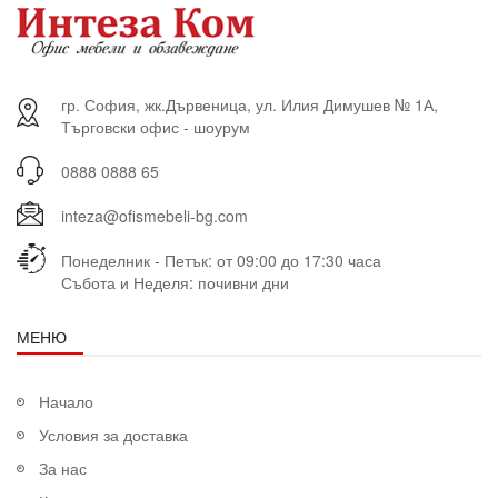
гр. София, жк.Дървеница, ул. Илия Димушев № 1А,
Търговски офис - шоурум
0888 0888 65
inteza@ofismebeli-bg.com
Понеделник - Петък: от 09:00 до 17:30 часа
Събота и Неделя: почивни дни
МЕНЮ
Начало
Условия за доставка
За нас