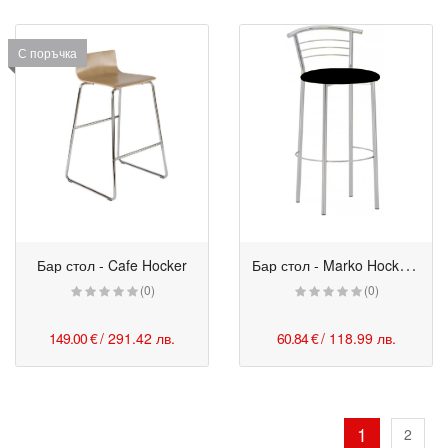
С поръчка
Б
ар стол - Marko Hocker черен
Бар стол - Cafe Hocker
(0)
(0)
149.00 €
/ 291.42 лв.
60.84 €
/ 118.99 лв.
1
2