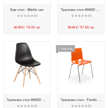
Т
рапезен стол-9956D кафе
Бар стол - Marko син
(0)
(0)
40.39 €
/ 79.00 лв.
29.45 €
/ 57.60 лв.
С поръчка
Т
рапезен стол-9956D черен
Т
рапезен стол - Fondo 4L
(0)
(0)