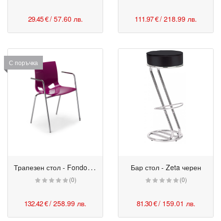
29.45 €
/ 57.60 лв.
111.97 €
/ 218.99 лв.
С поръчка
Т
рапезен стол - Fondo 4L Arm
Бар стол - Zeta черен
(0)
(0)
132.42 €
/ 258.99 лв.
81.30 €
/ 159.01 лв.