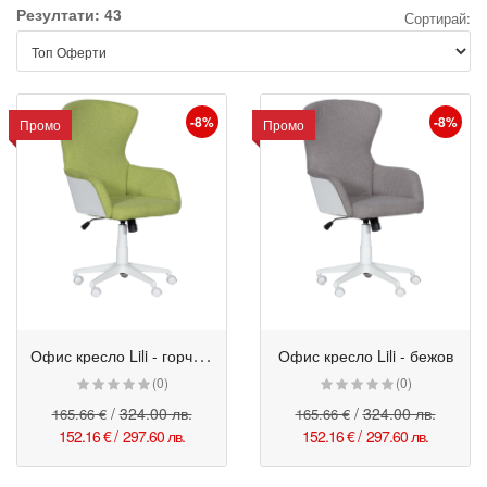
Резултати: 43
Сортирай:
-8%
-8%
Промо
Промо
О
фис кресло Lili - горчица
Офис кресло Lili - бежов
(0)
(0)
/
324.00 лв.
/
324.00 лв.
165.66 €
165.66 €
152.16 €
/
297.60 лв.
152.16 €
/
297.60 лв.