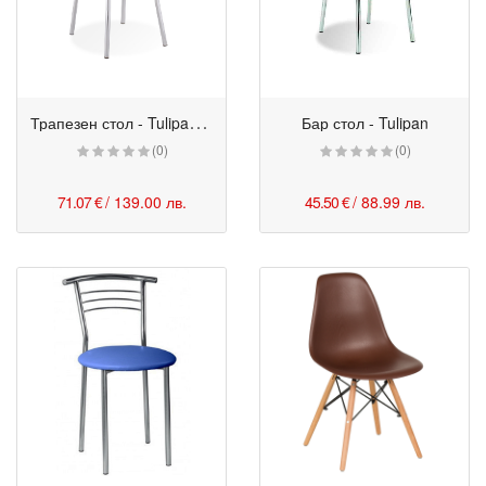
Т
рапезен стол - Tulipan Plus
Бар стол - Tulipan
(0)
(0)
71.07 €
/ 139.00 лв.
45.50 €
/ 88.99 лв.