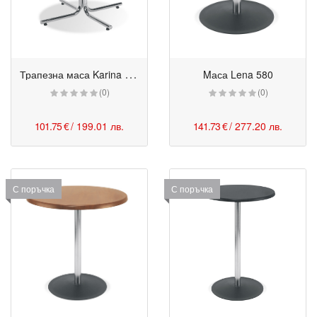
Т
рапезна маса Karina Round
Mаса Lena 580
(0)
(0)
101.75 €
/ 199.01 лв.
141.73 €
/ 277.20 лв.
С поръчка
С поръчка