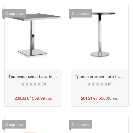
С поръчка
С поръчка
Т
рапезна маса Lara Inox SQ
Т
рапезна маса Lara Inox MIX1100
(0)
(0)
286.32 €
/ 559.99 лв.
281.21 €
/ 550.00 лв.
С поръчка
С поръчка