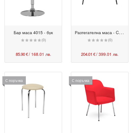
Р
азтегателна маса - Casey
Бар маса 4015 - бук
(0)
(0)
85.90 €
/ 168.01 лв.
204.01 €
/ 399.01 лв.
С поръчка
С поръчка