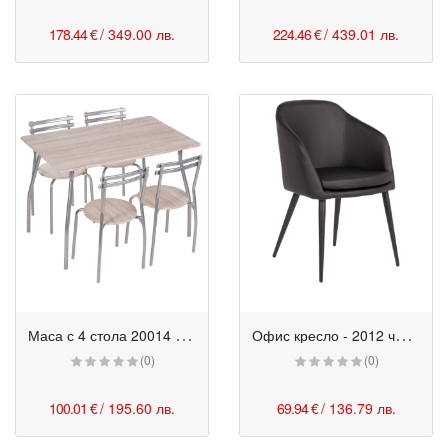
178.44 €
/ 349.00 лв.
224.46 €
/ 439.01 лв.
М
аса с 4 стола 20014 - дъб сонома 2
О
фис кресло - 2012 черен
(0)
(0)
100.01 €
/ 195.60 лв.
69.94 €
/ 136.79 лв.