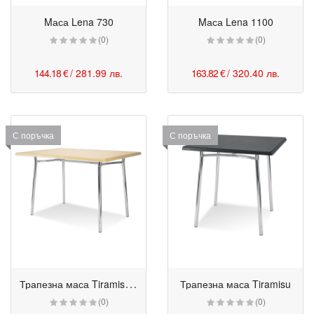
Mаса Lena 730
Mаса Lena 1100
(0)
(0)
144.18 €
/ 281.99 лв.
163.82 €
/ 320.40 лв.
С поръчка
С поръчка
Т
рапезна маса Tiramisu Duo
Трапезна маса Tiramisu
(0)
(0)