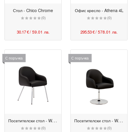
Стол - Chico Chrome
Офис кресло - Athena 4L
(0)
(0)
30.17 €
/ 59.01 лв.
295.53 €
/ 578.01 лв.
С поръчка
С поръчка
П
осетителски стол - Wait 4L
П
осетителски стол - Wait 1S
(0)
(0)