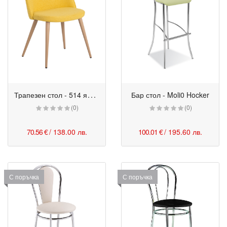
Т
рапезен стол - 514 яркожълт
Бар стол - Moli0 Hocker
(0)
(0)
70.56 €
/ 138.00 лв.
100.01 €
/ 195.60 лв.
С поръчка
С поръчка