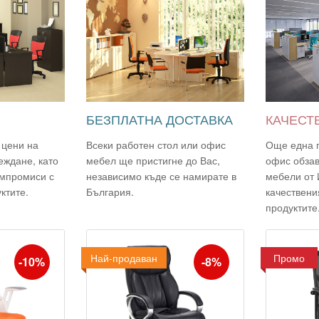
БЕЗПЛАТНА ДОСТАВКА
КАЧЕСТ
цени на
Всеки работен стол или офис
Още една 
еждане, като
мебел ще пристигне до Вас,
офис обза
омпромиси с
независимо къде се намирате в
мебели от 
ктите.
България.
качествени
продуктите
Най-продаван
Промо
Промо
-10%
-8%