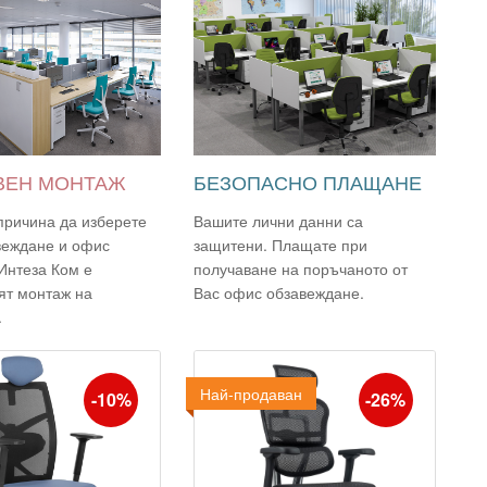
ВЕН МОНТАЖ
БЕЗОПАСНО ПЛАЩАНЕ
причина да изберете
Вашите лични данни са
веждане и офис
защитени. Плащате при
Интеза Ком е
получаване на поръчаното от
ят монтаж на
Вас офис обзавеждане.
.
Най-продаван
Промо
-10%
-26%