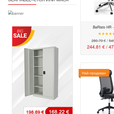
BaRisto HR 
280.70 €
/
549
244.81 €
/
47
Най-продаван
Промо