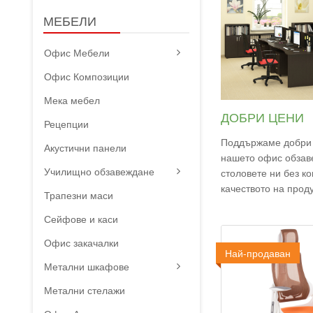
МЕБЕЛИ
Офис Мебели
Офис Композиции
Мека мебел
ДОБРИ ЦЕНИ
Рецепции
Поддържаме добри 
Акустични панели
нашето офис обзав
Училищно обзавеждане
столовете ни без к
качеството на проду
Трапезни маси
Сейфове и каси
Офис закачалки
Най-продаван
Промо
Метални шкафове
Метални стелажи