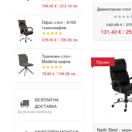
109.00 € / 213.19 лв.
Офис стол - 6100
142.65 €
/
279
тъмнокафяв
131.40 €
/
25
376.00 € /
735.39 лв.
Трапезен стол -
Modena кафяв
Промо
79.80 € / 156.08 лв.
БЕЗПЛАТНА
ДОСТАВКА
За всички мебели
КАЧЕСТВЕН МОНТАЖ