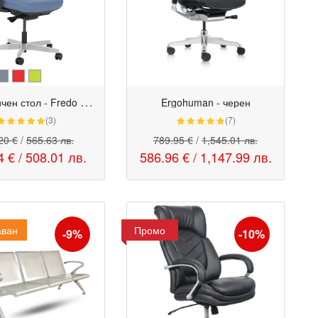
Е
ргономичен стол - Fredo син
Ergohuman - черен
(3)
(7)
20 €
/
565.63 лв.
789.95 €
/
1,545.01 лв.
4 €
/
508.01 лв.
586.96 €
/
1,147.99 лв.
аван
Промо
-9%
-10%