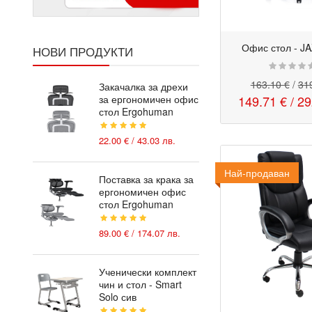
Офис стол - J
НОВИ ПРОДУКТИ
163.10 €
/
319
Закачалка за дрехи
за ергономичен офис
149.71 €
/
29
стол Ergohuman
22.00 € / 43.03 лв.
Най-продаван
Промо
Поставка за крака за
ергономичен офис
стол Ergohuman
89.00 € / 174.07 лв.
Ученически комплект
чин и стол - Smart
Solo сив