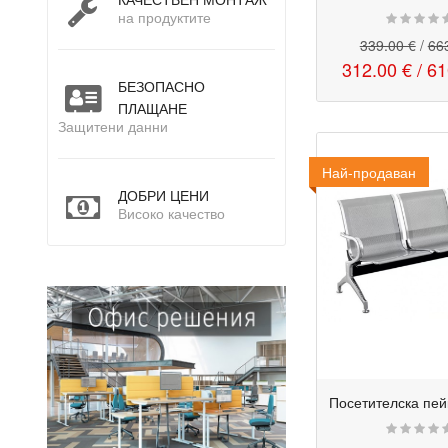
на продуктите
339.00 €
/
663
312.00 €
/
61
БЕЗОПАСНО
ПЛАЩАНЕ
Защитени данни
Най-продаван
ДОБРИ ЦЕНИ
Високо качество