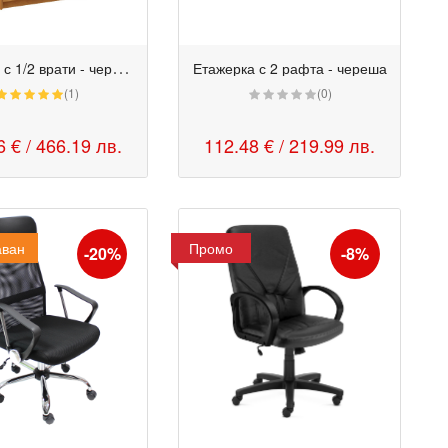
Е
тажерка с 1/2 врати - череша
Етажерка с 2 рафта - череша
(1)
(0)
6 €
/ 466.19 лв.
112.48 €
/ 219.99 лв.
аван
Промо
-20%
-8%