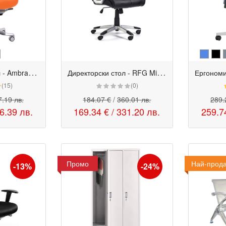
Е
ргономичен стол - Ambra оранжев
Д
иректорски стол - RFG Midas черен
(15)
(0)
.19 лв.
184.07 €
/
360.01 лв.
289.
6.39 лв.
169.34 €
/
331.20 лв.
259.7
Промо
Най-прод
Промо
-13%
-24%