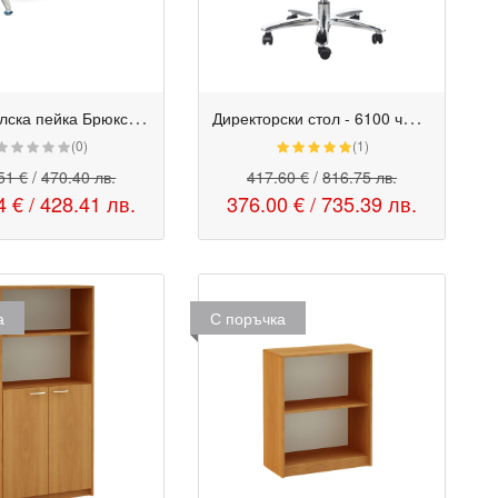
П
осетителска пейка Брюксел - 3
Д
иректорски стол - 6100 черен
(0)
(1)
51 €
/
470.40 лв.
417.60 €
/
816.75 лв.
4 €
/
428.41 лв.
376.00 €
/
735.39 лв.
а
С поръчка