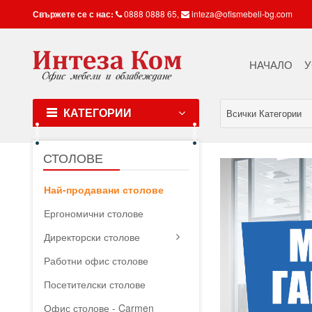
Свържете се с нас:
0888 0888 65
,
inteza@ofismebeli-bg.com
НАЧАЛО
У
КАТЕГОРИИ
Всички Категории
СТОЛОВЕ
Най-продавани столове
Ергономични столове
Директорски столове
Работни офис столове
Посетителски столове
Офис столове - Carmen