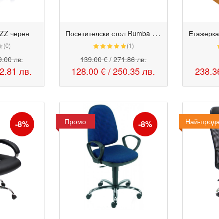
П
осетителски стол Rumba - бежов еко кожа
AZZ черен
(0)
(1)
.00 лв.
139.00 €
/
271.86 лв.
2.81 лв.
128.00 €
/
250.35 лв.
238.3
Промо
Най-прод
Промо
-8%
-8%