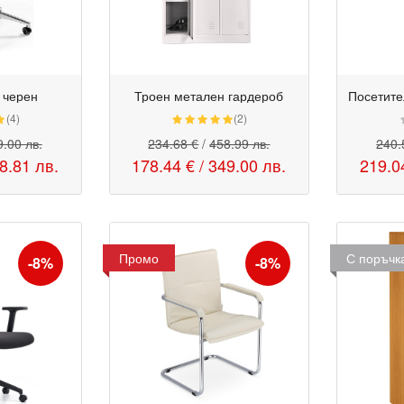
- черен
Троен метален гардероб
(4)
(2)
.00 лв.
234.68 €
/
458.99 лв.
240.
8.81 лв.
178.44 €
/
349.00 лв.
219.0
Промо
С поръчк
-8%
-8%