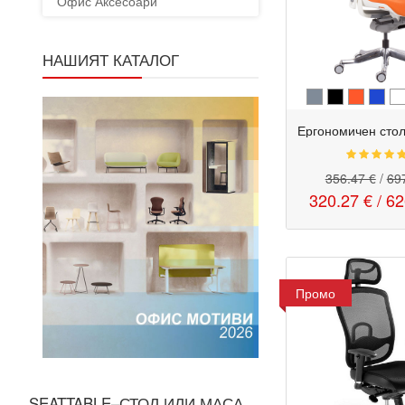
Офис Аксесоари
НАШИЯТ КАТАЛОГ
356.47 €
/
697
320.27 €
/
62
Промо
SEATTABLE–СТОЛ ИЛИ МАСА