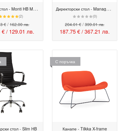
Р
аботен стол - Monti HB Mesh
Д
иректорски стол - Manager естествена кожа
(2)
(0)
83 €
/
162.00 лв.
204.01 €
/
399.01 лв.
6 €
/
129.01 лв.
187.75 €
/
367.21 лв.
а
С поръчка
рски стол - Slim HB
Канапе - Tilkka X-frame