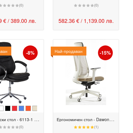
(0)
(0)
9 €
/ 389.00 лв.
582.36 €
/ 1,139.00 лв.
аван
Най-продаван
Промо
-8%
-15%
Д
иректорски стол - 6113-1 черен
Е
ргономичен стол - Dawon G1 HR White 3D Arm бежов
(0)
(1)