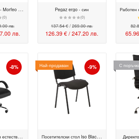
Д
иректорски стол - Morfeo ECO черен
Pegaz ergo - син
(0)
(0)
.00 лв.
137.54 €
/
269.00 лв.
82.
7.00 лв.
126.39 €
/
247.20 лв.
65.9
Най-продаван
Промо
С поръчк
-8%
-9%
N
adir Steel - черен естествена кожа
П
осетителски стол Iso Black - черен
Директо