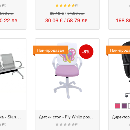
(0)
(3)
.03 лв.
33.13 €
/
64.80 лв.
0.22 лв.
30.06 €
/
58.79 лв.
198.8
Най-продаван
Промо
Най-прод
Промо
-8%
П
осетителска пейка - Standart 3
Д
етски стол - Fly White розова пеперуда
(0)
(0)