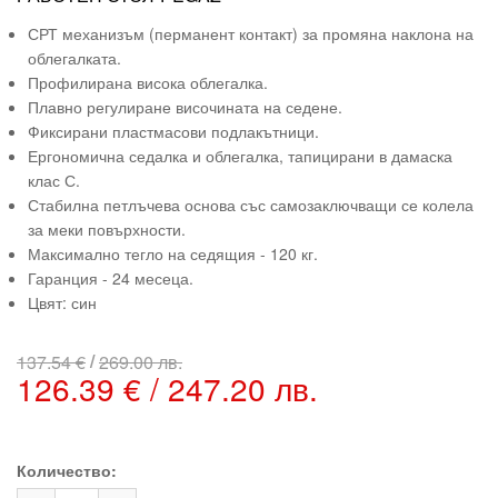
СРТ механизъм (перманент контакт) за промяна наклона на
облегалката.
Профилирана висока облегалка.
Плавно регулиране височината на седене.
Фиксирани пластмасови подлакътници.
Ергономична седалка и облегалка, тапицирани в дамаска
клас С.
Стабилна петлъчева основа със самозаключващи се колела
за меки повърхности.
Максимално тегло на седящия - 120 кг.
Гаранция - 24 месеца.
Цвят: син
/
137.54 €
269.00 лв.
126.39 € / 247.20 лв.
Количество: