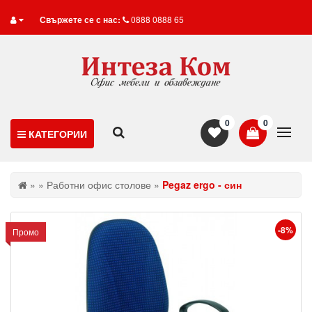
Свържете се с нас:
0888 0888 65
0
0
КАТЕГОРИИ
»
»
Работни офис столове
»
Pegaz ergo - син
-8%
Промо