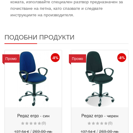
кожата, използвайте специален разтвор предназначен за
почистване на петна, като спазвате и следвате
инструкциите на производителя.
ПОДОБНИ ПРОДУКТИ
-8%
-8%
Промо
Промо
Pegaz ergo - син
Pegaz ergo - черен
Промо
Промо
(0)
(0)
/
269.00 лв.
/
269.00 лв.
137.54 €
137.54 €