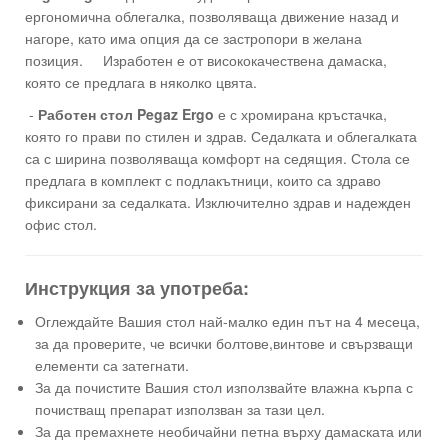
ергономична облегалка, позволяваща движение назад и
нагоре, като има опция да се застропори в желана
позиция. Изработен е от висококачествена дамаска,
която се предлага в няколко цвята.
-
Работен стол Pegaz Ergo
е с хромирана кръстачка,
която го прави по стилен и здрав. Седалката и облегалката
са с ширина позволяваща комфорт на седящия. Стола се
предлага в комплект с подлакътници, които са здраво
фиксирани за седалката. Изключително здрав и надежден
офис стол.
Инструкция за употреба:
Оглеждайте Вашия стол най-малко един път на 4 месеца,
за да проверите, че всички болтове,винтове и свързващи
елементи са затегнати.
За да почистите Вашия стол използвайте влажна кърпа с
почистващ препарат използван за тази цел.
За да премахнете необичайни петна върху дамаската или