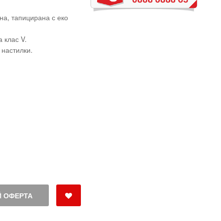
на, тапицирана с еко
 клас V.
 настилки.
 ОФЕРТА