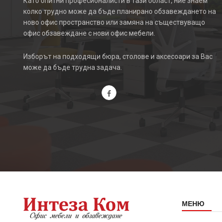
Като опитни професионалисти в тази област, ние знаем
колко трудно може да бъде планирано обзавеждането на
ново офис пространство или замяна на съществуващо
офис обзавеждане с нови офис мебели.
Изборът на подходящи бюра, столове и аксесоари за Вас
може да бъде трудна задача.
МЕНЮ