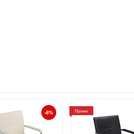
Промо
-8%