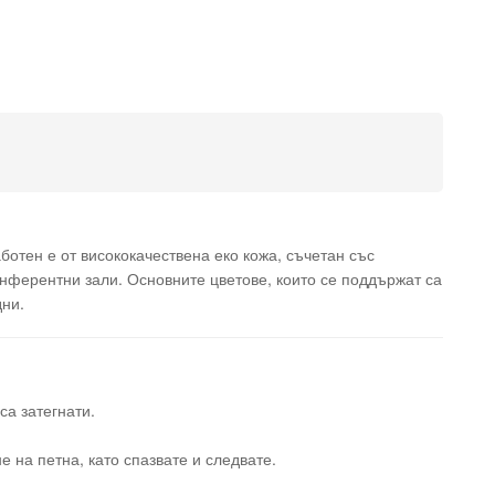
ботен е от висококачествена еко кожа, съчетан със
нферентни зали. Основните цветове, които се поддържат са
дни.
са затегнати.
 на петна, като спазвате и следвате.