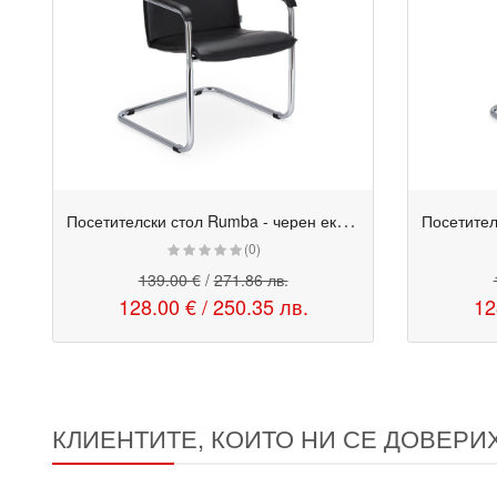
П
осетителски стол Rumba - черен еко кожа
Промо
Промо
(0)
139.00 €
/
271.86 лв.
128.00 €
/
250.35 лв.
12
КЛИЕНТИТЕ, КОИТО НИ СЕ ДОВЕРИ