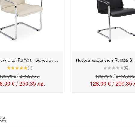
П
осетителски стол Rumba - бежов еко кожа
Промо
(1)
(0)
139.00 €
/
271.86 лв.
139.00 €
/
271.86 лв
8.00 €
/
250.35 лв.
128.00 €
/
250.35 
ХА