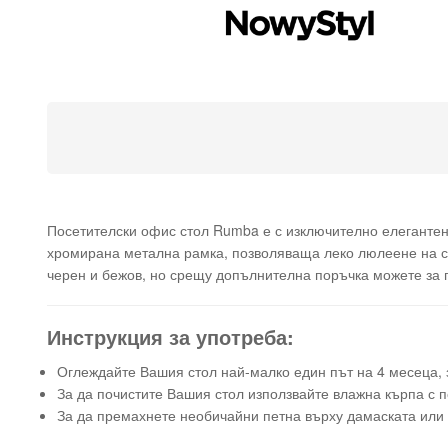
Посетителски офис стол Rumba е с изключително елегантен д
хромирана метална рамка, позволяваща леко люлеене на се
черен и бежов, но срещу допълнителна поръчка можете за п
Инструкция за употреба:
Оглеждайте Вашия стол най-малко един път на 4 месеца, з
За да почистите Вашия стол използвайте влажна кърпа с п
За да премахнете необичайни петна върху дамаската или к