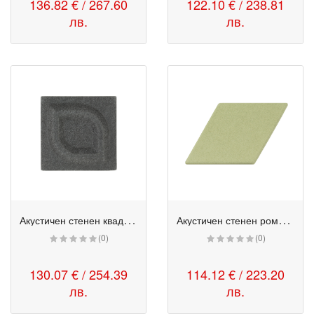
136.82 € / 267.60
122.10 € / 238.81
лв.
лв.
А
кустичен стенен квадратен панел - Formo 2
А
кустичен стенен ромб панел - Formo 3
(0)
(0)
130.07 € / 254.39
114.12 € / 223.20
лв.
лв.