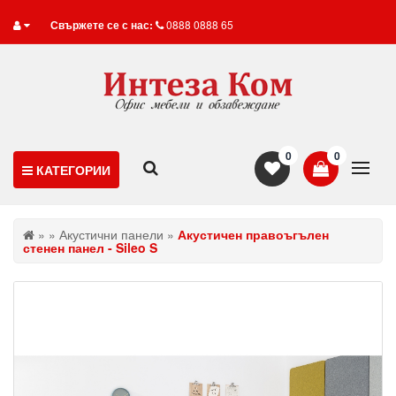
Свържете се с нас:
0888 0888 65
0
0
КАТЕГОРИИ
»
»
Акустични панели
»
Акустичен правоъгълен
стенен панел - Sileo S