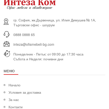
гр. София, жк.Дървеница, ул. Илия Димушев № 1А,
Търговски офис - шоурум
0888 0888 65
inteza@ofismebeli-bg.com
Понеделник - Петък: от 09:00 до 17:30 часа
Събота и Неделя: почивни дни
МЕНЮ
Начало
Условия за доставка
За нас
Контакти