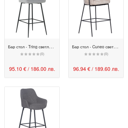
Б
ар стол - Tring светлосив
Б
ар стол - Cuneo светлобежов
(0)
(0)
95.10 € / 186.00 лв.
96.94 € / 189.60 лв.