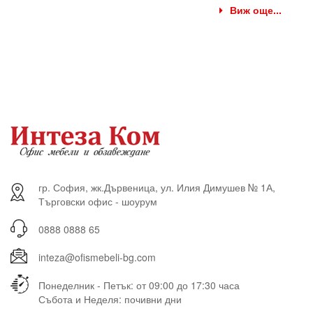
Виж още...
гр. София, жк.Дървеница, ул. Илия Димушев № 1А,
Търговски офис - шоурум
0888 0888 65
inteza@ofismebeli-bg.com
Понеделник - Петък: от 09:00 до 17:30 часа
Събота и Неделя: почивни дни