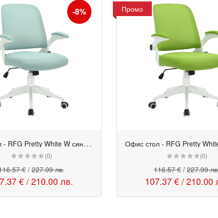
Промо
-8%
О
фис стол - RFG Pretty White W синьо-зелен
Офис стол - RFG Pretty Whit
Промо
(0)
(0)
116.57 €
/
227.99 лв.
116.57 €
/
227.99 лв
7.37 €
/
210.00 лв.
107.37 €
/
210.00 