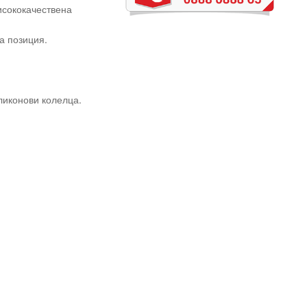
исококачествена
а позиция.
ликонови колелца.