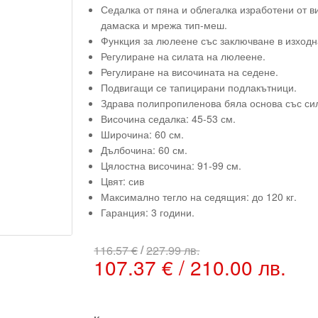
Седалка от пяна и облегалка изработени от в
дамаска и мрежа тип-меш.
Функция за люлеене със заключване в изходн
Регулиране на силата на люлеене.
Регулиране на височината на седене.
Подвигащи се тапицирани подлакътници.
Здрава полипропиленова бяла основа със си
Височина седалка: 45-53 см.
Широчина: 60 см.
Дълбочина: 60 см.
Цялостна височина: 91-99 см.
Цвят: сив
Максимално тегло на седящия: до 120 кг.
Гаранция: 3 години.
/
116.57 €
227.99 лв.
107.37 € / 210.00 лв.