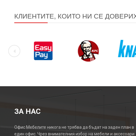
КЛИЕНТИТЕ, КОИТО НИ СЕ ДОВЕРИ
ЗА НАС
Офис Мебелите никога не трябва да бъдат на заден план в
един офис. Чрез внимателния избор на мебели и аксесоари