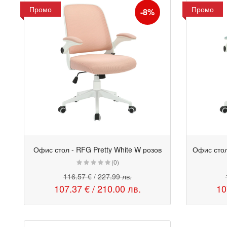
Промо
Промо
-8%
Офис стол - RFG Pretty White W розов
Промо
Промо
(0)
116.57 €
/
227.99 лв.
107.37 €
/
210.00 лв.
10