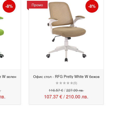
Промо
-8%
-8%
e W зелен
Офис стол - RFG Pretty White W бежов
Промо
(0)
.
116.57 €
/
227.99 лв.
лв.
107.37 €
/
210.00 лв.