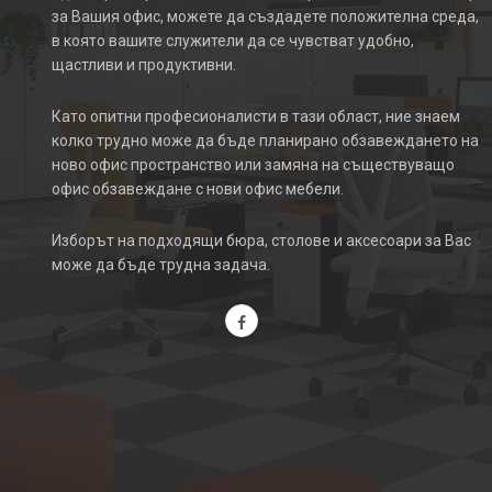
за Вашия офис, можете да създадете положителна среда,
в която вашите служители да се чувстват удобно,
щастливи и продуктивни.
Като опитни професионалисти в тази област, ние знаем
колко трудно може да бъде планирано обзавеждането на
ново офис пространство или замяна на съществуващо
офис обзавеждане с нови офис мебели.
Изборът на подходящи бюра, столове и аксесоари за Вас
може да бъде трудна задача.