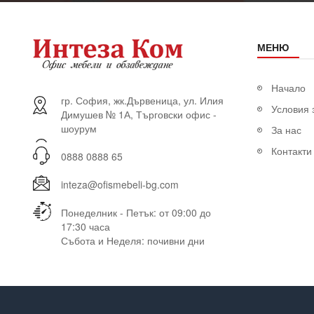
МЕНЮ
Начало
гр. София, жк.Дървеница, ул. Илия
Условия 
Димушев № 1А, Търговски офис -
шоурум
За нас
Контакти
0888 0888 65
inteza@ofismebeli-bg.com
Понеделник - Петък: от 09:00 до
17:30 часа
Събота и Неделя: почивни дни