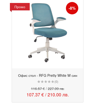
Промо
-8%
Офис стол - RFG Pretty White W син
Промо
(0)
116.57 €
/
227.99 лв.
107.37 €
/
210.00 лв.