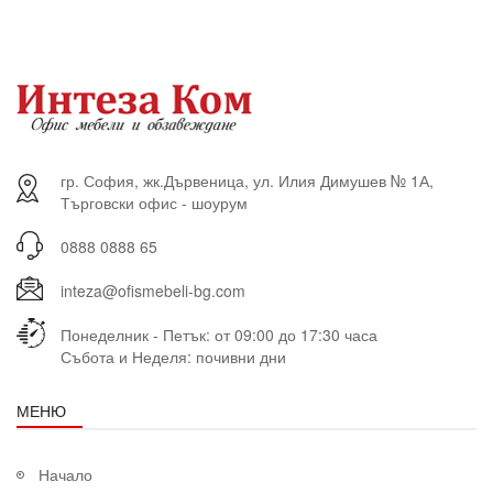
гр. София, жк.Дървеница, ул. Илия Димушев № 1А,
Търговски офис - шоурум
0888 0888 65
inteza@ofismebeli-bg.com
Понеделник - Петък: от 09:00 до 17:30 часа
Събота и Неделя: почивни дни
МЕНЮ
Начало