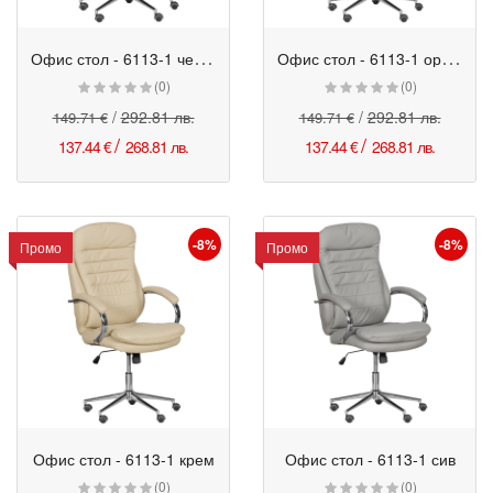
О
фис стол - 6113-1 червен
О
фис стол - 6113-1 оранжев
Промо
Промо
(0)
(0)
/
292.81 лв.
/
292.81 лв.
149.71 €
149.71 €
/
/
137.44 €
268.81 лв.
137.44 €
268.81 лв.
-8%
-8%
Промо
Промо
Офис стол - 6113-1 крем
Офис стол - 6113-1 сив
Промо
Промо
(0)
(0)