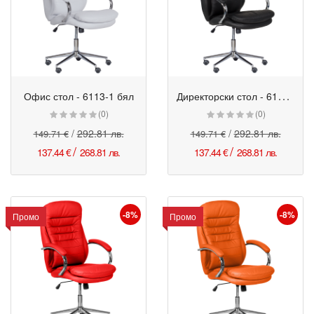
Д
иректорски стол - 6113-1 черен
Офис стол - 6113-1 бял
Промо
Промо
(0)
(0)
/
292.81 лв.
/
292.81 лв.
149.71 €
149.71 €
/
/
137.44 €
268.81 лв.
137.44 €
268.81 лв.
-8%
-8%
Промо
Промо