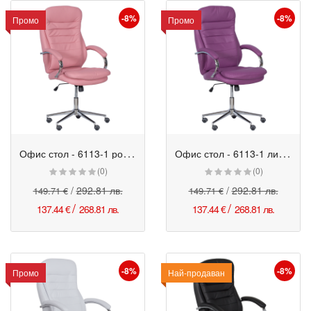
-8%
-8%
Промо
Промо
О
фис стол - 6113-1 розов
О
фис стол - 6113-1 лилав
Промо
Промо
(0)
(0)
/
292.81 лв.
/
292.81 лв.
149.71 €
149.71 €
/
/
137.44 €
268.81 лв.
137.44 €
268.81 лв.
-8%
-8%
Промо
Промо
Най-продаван