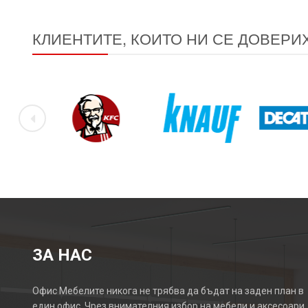
КЛИЕНТИТЕ, КОИТО НИ СЕ ДОВЕРИ
ЗА НАС
Офис Мебелите никога не трябва да бъдат на заден план в
един офис. Чрез внимателния избор на мебели и аксесоари