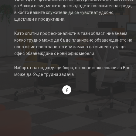
за Вашия офис, можете да създадете положителна среда,
в която вашите служители да се чувстват удобно,
щастливи и продуктивни.
Като опитни професионалисти в тази област, ние знаем
колко трудно може да бъде планирано обзавеждането на
ново офис пространство или замяна на съществуващо
офис обзавеждане с нови офис мебели.
Изборът на подходящи бюра, столове и аксесоари за Вас
може да бъде трудна задача.