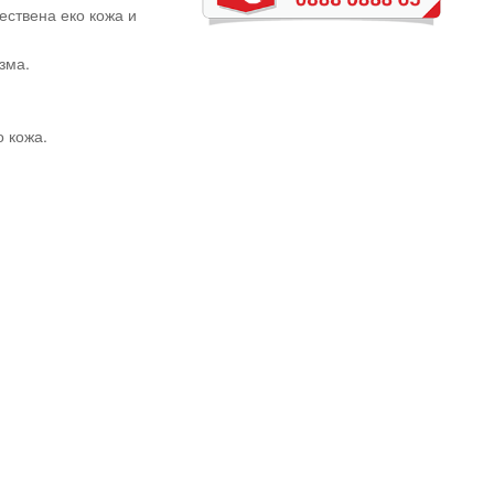
ествена еко кожа и
зма.
о кожа.