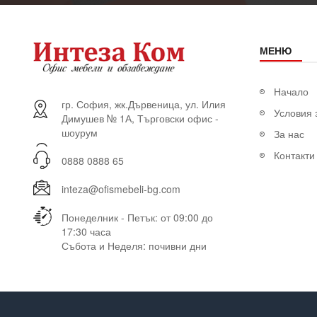
МЕНЮ
Начало
гр. София, жк.Дървеница, ул. Илия
Условия 
Димушев № 1А, Търговски офис -
шоурум
За нас
Контакти
0888 0888 65
inteza@ofismebeli-bg.com
Понеделник - Петък: от 09:00 до
17:30 часа
Събота и Неделя: почивни дни