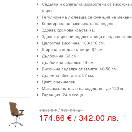
Седалка и облегалка изработени от висококач
дърво.
Регулируема люлееща се функция на механи
Коригирана на височината на седене.
Здрава хромова кръстачка.
Здрави дървени подлакътници с падове от ек
Цялостна височина: 100-110 см.
Ширина с подлакътници: 67 см.
Дълбочина: 63 см.
Дълбочина седалка: 44 см.
Височина седалка от земята: 46-56 см.
Дължина облегалка: 57 см.
Цвят: орех-черен
Максимално тегло на седящия - до 130 кг.
Гаранция: 24 месеца.
/
190.20 €
372.00 лв.
174.86 € / 342.00 лв.