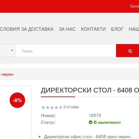
Брош
ПЕЙКИ ЗА СЪБЛЕКАЛНИ
БОЛНИЧНИ ПЕЙКИ
СЛОВИЯ ЗА ДОСТАВКА
ЗА НАС
КОНТАКТИ
БЛОГ
НАШ
МЕТАЛНИ ОФИС КОНТЕЙНЕРИ
х-черен
ДИРЕКТОРСКИ СТОЛ - 6408 
-8%
0 отзива
Номер:
16570
Статус:
В наличност
Директорски офис стол - 6408 орех-черен.