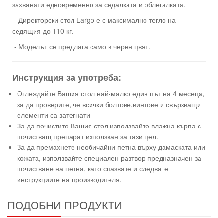
захванати едновременно за седалката и облегалката.
- Директорски стол Largo е с максимално тегло на
седящия до 110 кг.
- Моделът се предлага само в черен цвят.
Инструкция за употреба:
Оглеждайте Вашия стол най-малко един път на 4 месеца,
за да проверите, че всички болтове,винтове и свързващи
елементи са затегнати.
За да почистите Вашия стол използвайте влажна кърпа с
почистващ препарат използван за тази цел.
За да премахнете необичайни петна върху дамаската или
кожата, използвайте специален разтвор предназначен за
почистване на петна, като спазвате и следвате
инструкциите на производителя.
ПОДОБНИ ПРОДУКТИ