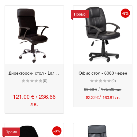
-8%
Промо
Д
иректорски стол - Largo Steel
Офис стол - 6080 черен
Промо
(0)
(0)
/
175.20 лв.
89.58 €
121.00 € / 236.66
/
82.22 €
160.81 лв.
лв.
-8%
Промо