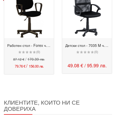
Р
аботен стол - Forex черен
Д
етски стол - 7035 M черен
Промо
(0)
(0)
/
170.39 лв.
87.12 €
49.08 € / 95.99 лв.
/
79.76 €
156.00 лв.
КЛИЕНТИТЕ, КОИТО НИ СЕ
ДОВЕРИХА