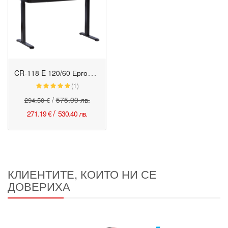
C
R-118 E 120/60 Ергономично бюро с електрическо регулиране на височината бук-черен
Промо
(1)
/
575.99 лв.
294.50 €
/
271.19 €
530.40 лв.
КЛИЕНТИТЕ, КОИТО НИ СЕ
ДОВЕРИХА