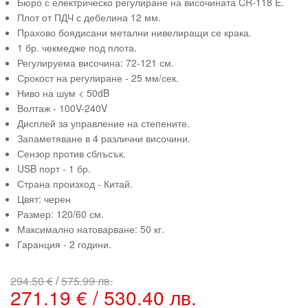
Бюро с електрическо регулиране на височината CR-118 E.
Плот от ПДЧ с дебелина 12 мм.
Прахово боядисани метални нивелиращи се крака.
1 бр. чекмедже под плота.
Регулируема височина: 72-121 см.
Срокост на регулиране - 25 мм/сек.
Ниво на шум < 50dB
Волтаж - 100V-240V
Дисплей за управление на степените.
Запаметяване в 4 различни височини.
Сензор против сблъсък.
USB порт - 1 бр.
Страна произход - Китай.
Цвят: черен
Размер: 120/60 см.
Максимално натоварване: 50 кг.
Гаранция - 2 години.
/
294.50 €
575.99 лв.
271.19 € / 530.40 лв.