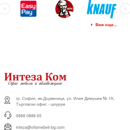
Виж още...
гр. София, жк.Дървеница, ул. Илия Димушев № 1А,
Търговски офис - шоурум
0888 0888 65
inteza@ofismebeli-bg.com