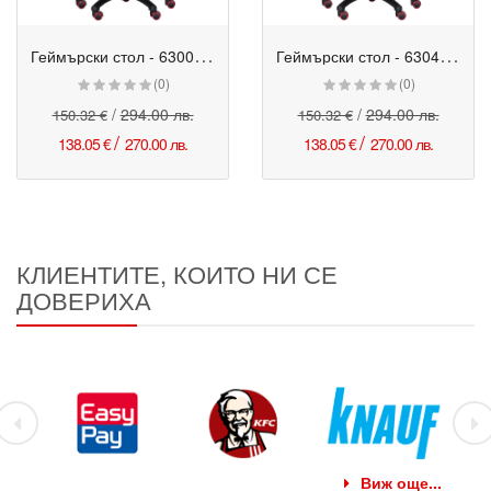
Г
еймърски стол - 6300 червен-бял
Г
еймърски стол - 6304 червен-зелен
Промо
Промо
(0)
(0)
/
294.00 лв.
/
294.00 лв.
150.32 €
150.32 €
/
/
138.05 €
270.00 лв.
138.05 €
270.00 лв.
КЛИЕНТИТЕ, КОИТО НИ СЕ
ДОВЕРИХА
Виж още...