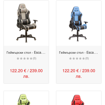
Г
еймърски стол - Escape Gamerix сив
Г
еймърски стол - Escape Gamerix син
(0)
(0)
122.20 € / 239.00
122.20 € / 239.00
лв.
лв.