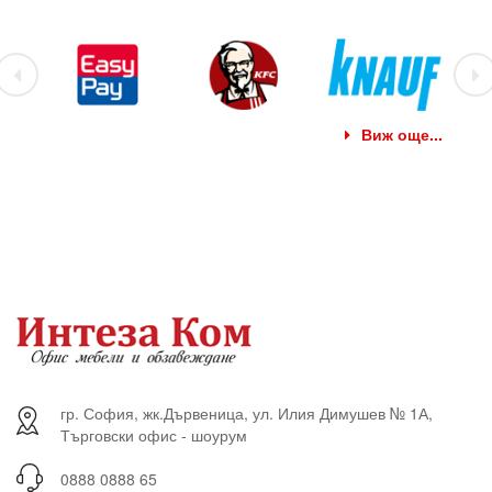
Виж още...
гр. София, жк.Дървеница, ул. Илия Димушев № 1А,
Търговски офис - шоурум
0888 0888 65