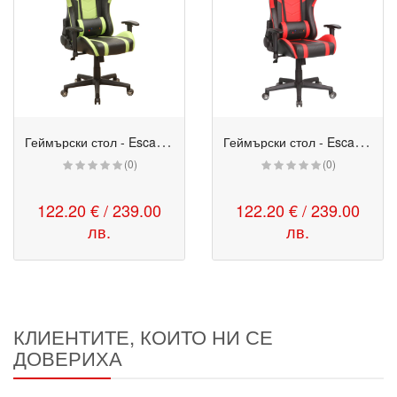
Г
еймърски стол - Escape Gamerix зелен
Г
еймърски стол - Escape Gamerix червен
(0)
(0)
122.20 € / 239.00
122.20 € / 239.00
лв.
лв.
КЛИЕНТИТЕ, КОИТО НИ СЕ
ДОВЕРИХА