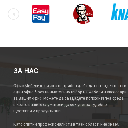
ЗА НАС
Офис Мебелите никога не трябва да бъдат на заден план в
един офис. Чрез внимателния избор на мебели и аксесоари
за Вашия офис, можете да създадете положителна среда,
в която вашите служители да се чувстват удобно,
щастливи и продуктивни.
Като опитни професионалисти в тази област, ние знаем