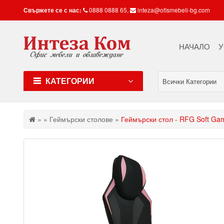
Свържете се с нас:
0888 0888 65
,
inteza@ofismebeli-bg.com
НАЧАЛО
У
КАТЕГОРИИ
Всички Категории
»
»
Геймърски столове
»
Геймърски стол - RFG Soft Ga