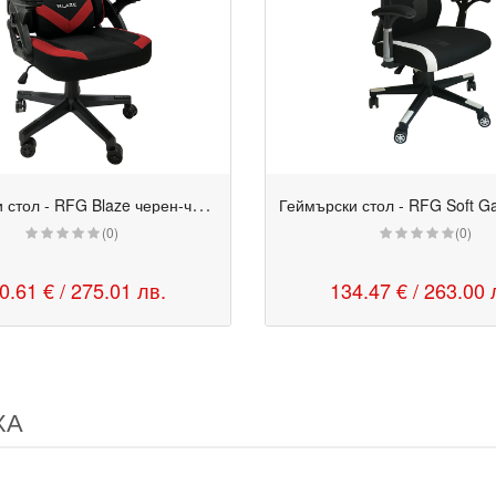
Г
еймърски стол - RFG Blaze черен-червен
(0)
(0)
0.61 € / 275.01 лв.
134.47 € / 263.00 
ХА