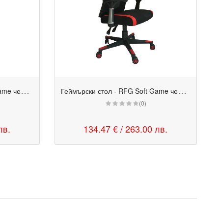
Г
еймърски стол - RFG Soft Game черен-бял
Г
еймърски стол - RFG Soft Game черен-червен
(0)
лв.
134.47 € / 263.00 лв.