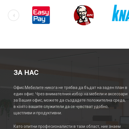
ЗА НАС
Офис Мебелите никога не трябва да бъдат на заден план в
един офис. Чрез внимателния избор на мебели и аксесоари
за Вашия офис, можете да създадете положителна среда,
в която вашите служители да се чувстват удобно,
щастливи и продуктивни.
Като опитни професионалисти в тази област, ние знаем