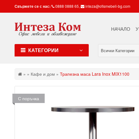
Свържете се с нас:
0888 0888 65
,
inteza@ofismebeli-bg.com
НАЧАЛО
У
КАТЕГОРИИ
Всички Категории
»
»
Кафе и дом
»
Трапезна маса Lara Inox MIX1100
С поръчка