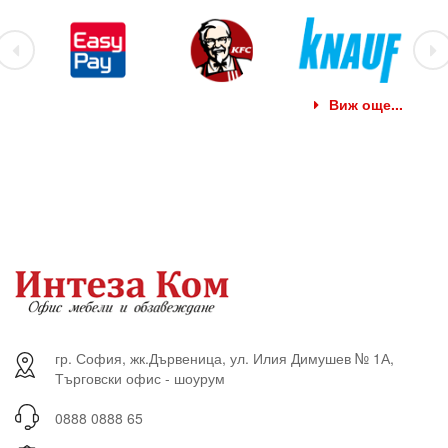
Виж още...
гр. София, жк.Дървеница, ул. Илия Димушев № 1А,
Търговски офис - шоурум
0888 0888 65