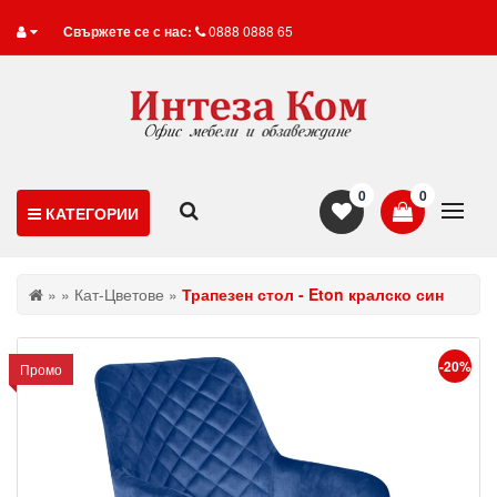
Свържете се с нас:
0888 0888 65
0
0
КАТЕГОРИИ
»
»
Кат-Цветове
»
Трапезен стол - Eton кралско син
-20%
Промо