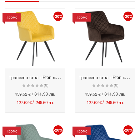
-20%
-20%
Промо
Промо
Т
рапезен стол - Eton жълт
Т
рапезен стол - Eton кафяв
Промо
Промо
(0)
(0)
/
311.99 лв.
/
311.99 лв.
159.52 €
159.52 €
/
/
127.62 €
249.60 лв.
127.62 €
249.60 лв.
-20%
-20%
Промо
Промо