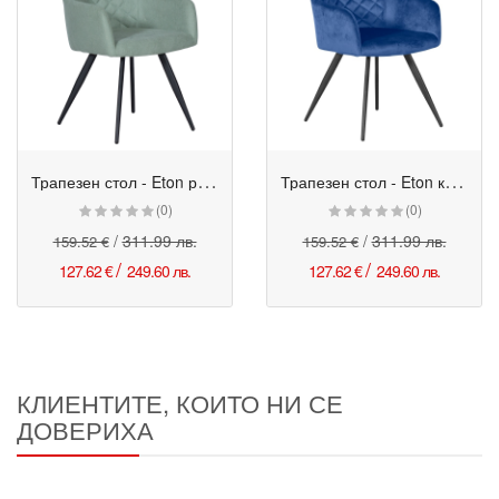
Т
рапезен стол - Eton резеда
Т
рапезен стол - Eton кралско син
Промо
Промо
(0)
(0)
/
311.99 лв.
/
311.99 лв.
159.52 €
159.52 €
/
/
127.62 €
249.60 лв.
127.62 €
249.60 лв.
КЛИЕНТИТЕ, КОИТО НИ СЕ
ДОВЕРИХА