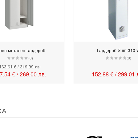
оен метален гардероб
Гардероб Sum 310 
(0)
(0)
163.61 €
/
319.99 лв.
7.54 €
/
269.00 лв.
152.88 € / 299.01 
ХА