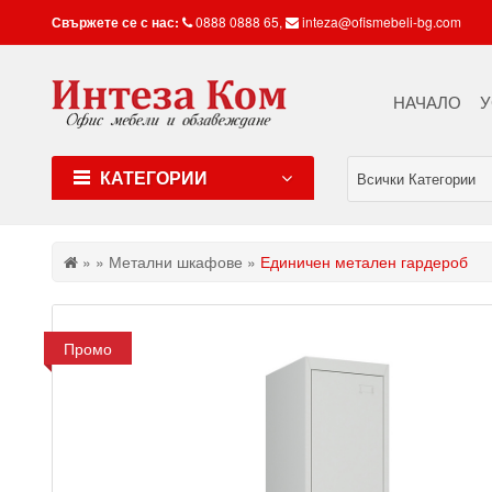
Свържете се с нас:
0888 0888 65
,
inteza@ofismebeli-bg.com
НАЧАЛО
У
КАТЕГОРИИ
Всички Категории
»
»
Метални шкафове
»
Единичен метален гардероб
Промо