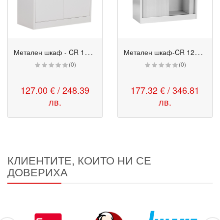
М
етален шкаф - CR 1233 E сив
М
етален шкаф-CR 1262 J
(0)
(0)
127.00 € / 248.39
177.32 € / 346.81
лв.
лв.
КЛИЕНТИТЕ, КОИТО НИ СЕ
ДОВЕРИХА