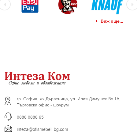
Виж още...
гр. София, жк.Дървеница, ул. Илия Димушев № 1А,
Търговски офис - шоурум
0888 0888 65
inteza@ofismebeli-bg.com