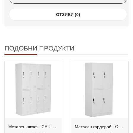
ОТЗИВИ (0)
ПОДОБНИ ПРОДУКТИ
М
етален шкаф - CR 1276 K
М
етален гардероб - CR-1251 K сив