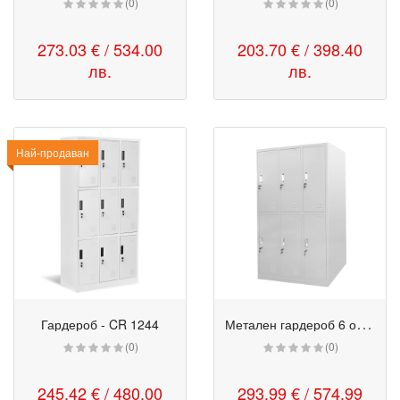
(0)
(0)
273.03 € / 534.00
203.70 € / 398.40
лв.
лв.
Най-продаван
М
етален гардероб 6 отделения - RFG 90/45/185 см сив
Гардероб - CR 1244
(0)
(0)
245.42 € / 480.00
293.99 € / 574.99