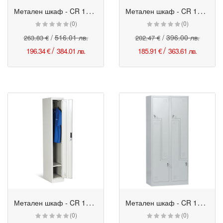
М
етален шкаф - CR 1242 сив
М
етален шкаф - CR 1242-2 сив
Промо
Промо
(0)
(0)
/
516.01 лв.
/
396.00 лв.
263.83 €
202.47 €
/
/
196.34 €
384.01 лв.
185.91 €
363.61 лв.
М
етален шкаф - CR 1242-1 сив
М
етален шкаф - CR 1280 L сив
(0)
(0)