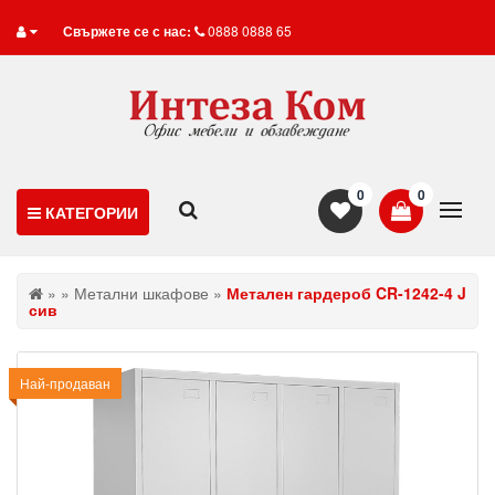
Свържете се с нас:
0888 0888 65
0
0
КАТЕГОРИИ
»
»
Метални шкафове
»
Метален гардероб CR-1242-4 J
сив
Най-продаван