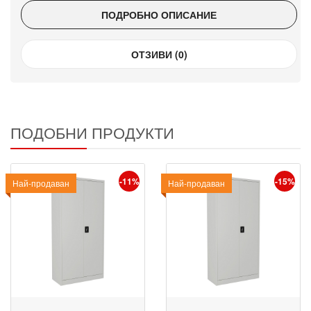
ПОДРОБНО ОПИСАНИЕ
ОТЗИВИ (0)
ПОДОБНИ ПРОДУКТИ
-11%
-15%
Промо
Най-продаван
Промо
Най-продаван