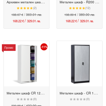
А
рхивен метален шкаф - 900/400/1850
М
етален шкаф - R200 - 800/400/2000
Промо
Промо
(2)
(12)
/
369.01 лв.
/
389.00 лв.
188.67 €
198.89 €
/
/
168.22 €
329.01 лв.
168.22 €
329.01 лв.
-11%
Промо
М
етален шкаф CR 1235 - 900/400/1850
М
етален шкаф - CR 1283 JS черен-сребърен
Промо
(0)
(0)
/
432.00 лв.
220.88 €