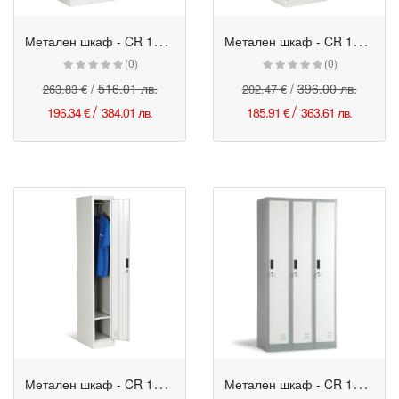
М
етален шкаф - CR 1242 сив
М
етален шкаф - CR 1242-2 сив
Промо
Промо
(0)
(0)
/
516.01 лв.
/
396.00 лв.
263.83 €
202.47 €
/
/
196.34 €
384.01 лв.
185.91 €
363.61 лв.
М
етален шкаф - CR 1242-1 сив
М
етален шкаф - CR 1242 J LUX сив-тъмносив