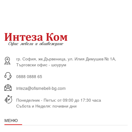
гр. София, жк.Дървеница, ул. Илия Димушев № 1А,
Търговски офис - шоурум
0888 0888 65
inteza@ofismebeli-bg.com
Понеделник - Петък: от 09:00 до 17:30 часа
Събота и Неделя: почивни дни
МЕНЮ