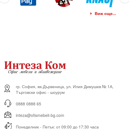
Виж още...
гр. София, жк.Дървеница, ул. Илия Димушев № 1А,
Търговски офис - шоурум
0888 0888 65
inteza@ofismebeli-bg.com
Понеделник - Петък: от 09:00 до 17:30 часа