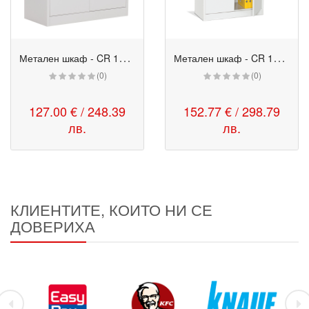
М
етален шкаф - CR 1233 E сив
М
етален шкаф - CR 1234 Е сив
(0)
(0)
127.00 € / 248.39
152.77 € / 298.79
лв.
лв.
КЛИЕНТИТЕ, КОИТО НИ СЕ
ДОВЕРИХА