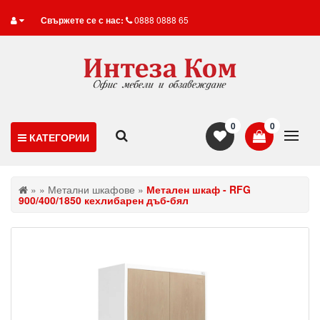
Свържете се с нас:
0888 0888 65
0
0
КАТЕГОРИИ
»
»
Метални шкафове
»
Метален шкаф - RFG
900/400/1850 кехлибарен дъб-бял