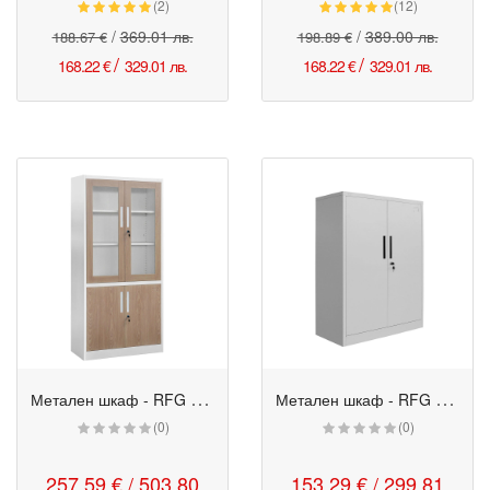
(2)
(12)
/
369.01 лв.
/
389.00 лв.
188.67 €
198.89 €
/
/
168.22 €
329.01 лв.
168.22 €
329.01 лв.
М
етален шкаф - RFG със стъклени врати 900/400/1850 кехлибарен дъб-бял
М
етален шкаф - RFG 900/400/1300 сив
(0)
(0)
257.59 € / 503.80
153.29 € / 299.81