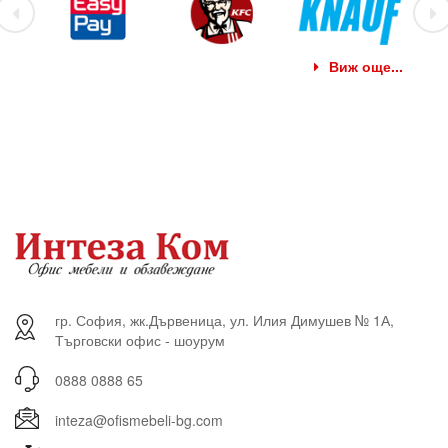
Виж още...
гр. София, жк.Дървеница, ул. Илия Димушев № 1А,
Търговски офис - шоурум
0888 0888 65
inteza@ofismebeli-bg.com