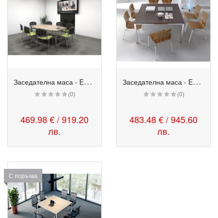
З
аседателна маса - Easy Space - 200/120/80/74 см.
З
аседателна маса - Easy Space 3
(0)
(0)
469.98 € / 919.20
483.48 € / 945.60
лв.
лв.
С поръчка