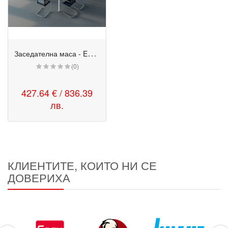
З
аседателна маса - Easy Space - 140/140/74 см.
(0)
427.64 € / 836.39
лв.
КЛИЕНТИТЕ, КОИТО НИ СЕ
ДОВЕРИХА