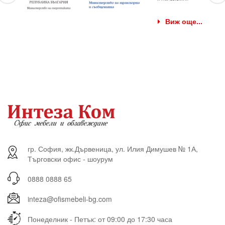
Виж още...
гр. София, жк.Дървеница, ул. Илия Димушев № 1А,
Търговски офис - шоурум
0888 0888 65
inteza@ofismebeli-bg.com
Понеделник - Петък: от 09:00 до 17:30 часа