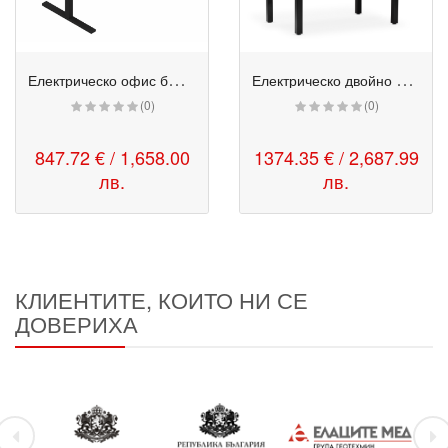
Е
лектрическо офис бюро с плот DoubleWave - eModel 2.0
Е
лектрическо двойно офис бюро - eUP3
(0)
(0)
847.72 € / 1,658.00
1374.35 € / 2,687.99
лв.
лв.
КЛИЕНТИТЕ, КОИТО НИ СЕ
ДОВЕРИХА