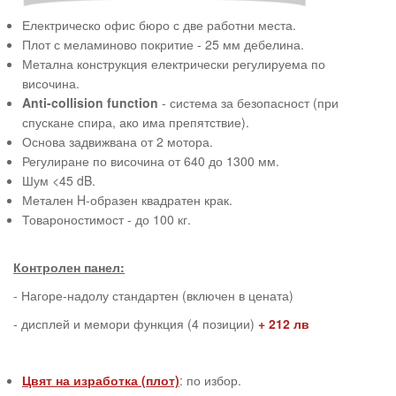
Електрическо офис бюро с две работни места.
Плот с меламиново покритие - 25 мм дебелина.
Метална конструкция електрически регулируема по
височина.
Anti-collision function
- система за безопасност (при
спускане спира, ако има препятствие).
Основа задвижвана от 2 мотора.
Регулиране по височина от 640 до 1300 мм.
Шум <45 dB.
Метален H-образен квадратен крак.
Товароностимост - до 100 кг.
Контролен панел:
- Нагоре-надолу стандартен (включен в цената)
- дисплей и мемори функция (4 позиции)
+ 212 лв
Цвят на изработка (плот)
: по избор.