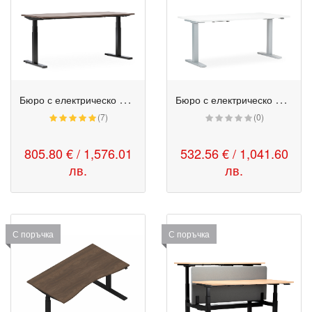
Б
юро с електрическо регулиране на височината - eModel 2.0
Б
юро с електрическо регулиране на височината - eUP2
(7)
(0)
805.80 € / 1,576.01
532.56 € / 1,041.60
лв.
лв.
С поръчка
С поръчка