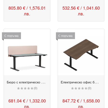
805.80 € / 1,576.01
532.56 € / 1,041.60
лв.
лв.
С поръчка
С поръчка
Б
юро с електрическо регулиране на височината - eUP3
Е
лектрическо офис бюро с плот DoubleWave - eModel 2.0
(0)
(0)
681.04 € / 1,332.00
847.72 € / 1,658.00
лв.
лв.