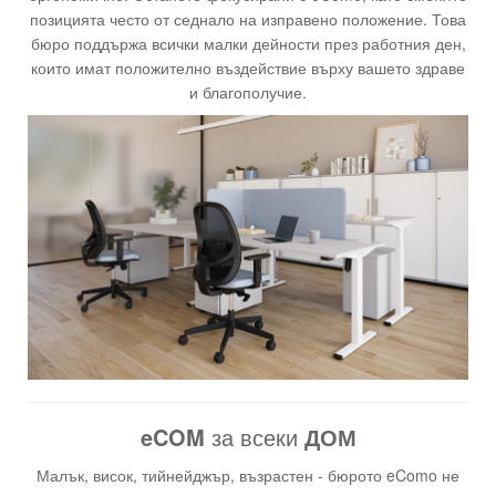
позицията често от седнало на изправено положение. Това
бюро поддържа всички малки дейности през работния ден,
които имат положително въздействие върху вашето здраве
и благополучие.
eCOM
за всеки
ДОМ
Малък, висок, тийнейджър, възрастен - бюрото eComo не