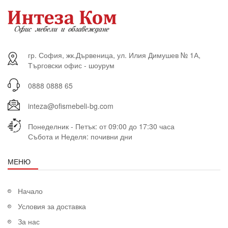
гр. София, жк.Дървеница, ул. Илия Димушев № 1А,
Търговски офис - шоурум
0888 0888 65
inteza@ofismebeli-bg.com
Понеделник - Петък: от 09:00 до 17:30 часа
Събота и Неделя: почивни дни
МЕНЮ
Начало
Условия за доставка
За нас