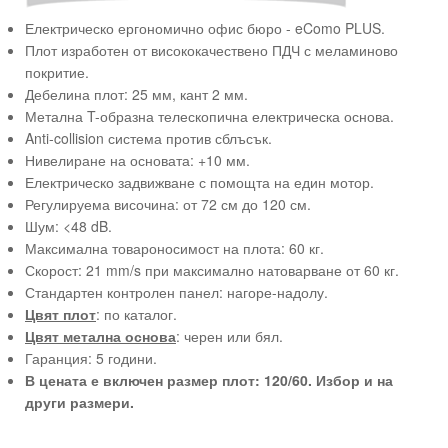
Електрическо ергономично офис бюро - eComo PLUS.
Плот изработен от висококачествено ПДЧ с меламиново
покритие.
Дебелина плот: 25 мм, кант 2 мм.
Метална T-образна телескопична електрическа основа.
Anti-collision система против сблъсък.
Нивелиране на основата: +10 мм.
Електрическо задвижване с помощта на един мотор.
Регулируема височина: от 72 см до 120 см.
Шум: <48 dB.
Максимална товароносимост на плота: 60 кг.
Скорост: 21 mm/s при максимално натоварване от 60 кг.
Стандартен контролен панел: нагоре-надолу.
Цвят плот
: по каталог.
Цвят метална основа
: черен или бял.
Гаранция: 5 години.
В цената е включен размер плот: 120/60. Избор и на
други размери.