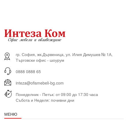
гр. София, жк.Дървеница, ул. Илия Димушев № 1А,
Търговски офис - шоурум
0888 0888 65
inteza@ofismebeli-bg.com
Понеделник - Петък: от 09:00 до 17:30 часа
Събота и Неделя: почивни дни
МЕНЮ