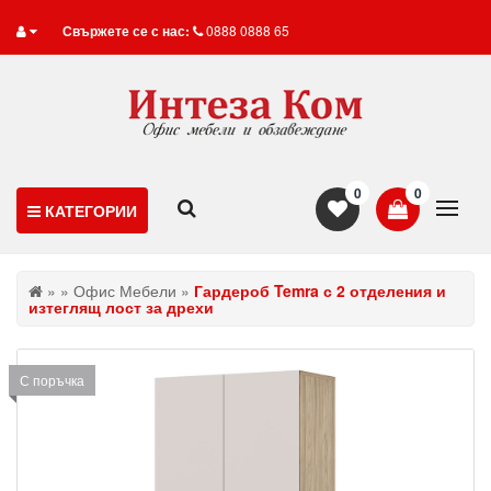
Свържете се с нас:
0888 0888 65
0
0
КАТЕГОРИИ
»
»
Офис Мебели
»
Гардероб Temra с 2 отделения и
изтеглящ лост за дрехи
С поръчка