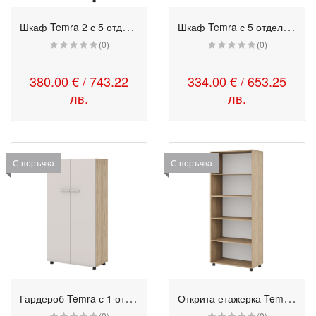
Ш
каф Temra 2 с 5 отделения с врати и открита част
Ш
каф Temra с 5 отделения с цели врати
(0)
(0)
380.00 € / 743.22
334.00 € / 653.25
лв.
лв.
С поръчка
С поръчка
Г
ардероб Temra с 1 отделение и изтеглящ лост за дрехи
О
ткрита етажерка Temra 2 с 5 отделения
(0)
(0)