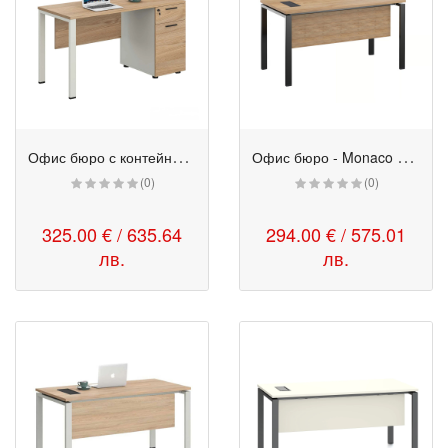
О
фис бюро с контейнер - Monaco 120/60/75h см бряст-бяло
О
фис бюро - Monaco 140/70/75h см бряст-черно
(0)
(0)
325.00 € / 635.64
294.00 € / 575.01
лв.
лв.