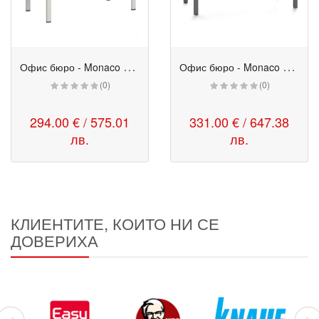
О
фис бюро - Monaco 140/70/75h см бряст-бяло
О
фис бюро - Monaco 160/80/75h см бяло-черно
(0)
(0)
294.00 € / 575.01
331.00 € / 647.38
лв.
лв.
КЛИЕНТИТЕ, КОИТО НИ СЕ
ДОВЕРИХА