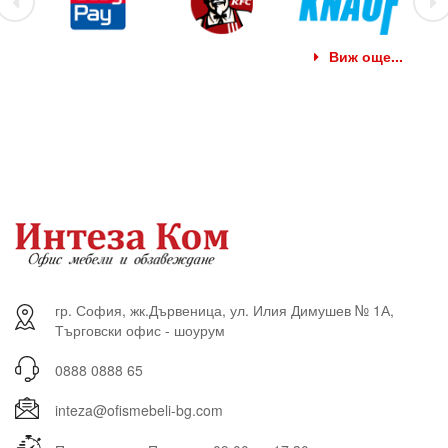
Виж още...
гр. София, жк.Дървеница, ул. Илия Димушев № 1А,
Търговски офис - шоурум
0888 0888 65
inteza@ofismebeli-bg.com