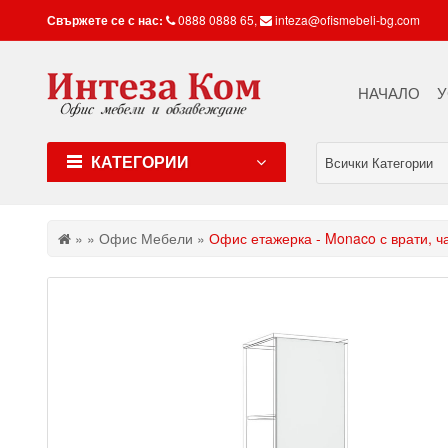
Свържете се с нас:
0888 0888 65
,
inteza@ofismebeli-bg.com
НАЧАЛО
У
КАТЕГОРИИ
Всички Категории
»
»
Офис Мебели
»
Офис етажерка - Monaco с врати, ч