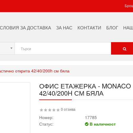
Брош
РАЗПРОДАЖБА НА ОФИС СТОЛОВЕ
КАТ-ЦВЕТОВЕ
СЛОВИЯ ЗА ДОСТАВКА
ЗА НАС
КОНТАКТИ
БЛОГ
НАШ
ПЕЙКИ ЗА СЪБЛЕКАЛНИ
БОЛНИЧНИ ПЕЙКИ
МЕТАЛНИ ОФИС КОНТЕЙНЕРИ
астично открита 42/40/200h см бяла
ОФИС ЕТАЖЕРКА - MONACO 
42/40/200H СМ БЯЛА
0 отзива
Номер:
17785
Статус:
В наличност