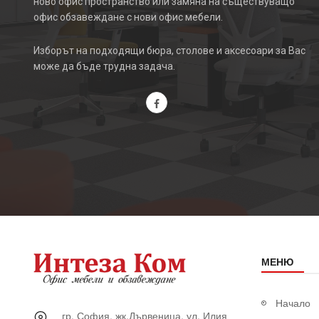
ново офис пространство или замяна на съществуващо
офис обзавеждане с нови офис мебели.
Изборът на подходящи бюра, столове и аксесоари за Вас
може да бъде трудна задача.
МЕНЮ
Начало
гр. София, жк.Дървеница, ул. Илия