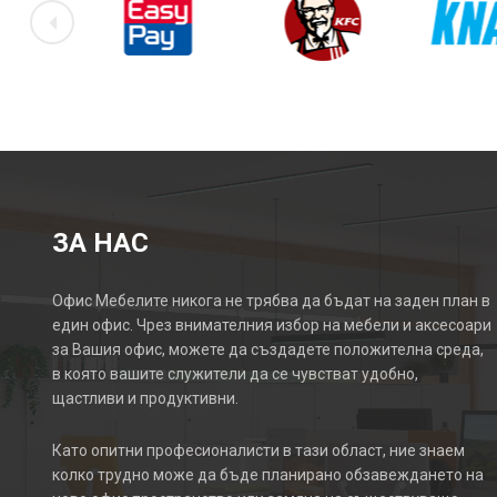
ЗА НАС
Офис Мебелите никога не трябва да бъдат на заден план в
един офис. Чрез внимателния избор на мебели и аксесоари
за Вашия офис, можете да създадете положителна среда,
в която вашите служители да се чувстват удобно,
щастливи и продуктивни.
Като опитни професионалисти в тази област, ние знаем
колко трудно може да бъде планирано обзавеждането на