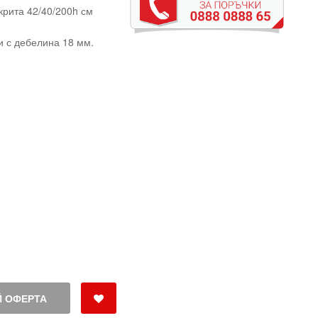
крита 42/40/200h см
и с дебелина 18 мм.
 ОФЕРТА