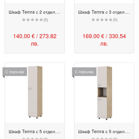
Ш
каф Temra с 2 отделения с цяла врата
Ш
каф Temra с 3 отделения с цяла врата
(0)
(0)
140.00 € / 273.82
169.00 € / 330.54
лв.
лв.
С поръчка
С поръчка
Ш
каф Temra с 5 отделения с цяла врата
Ш
каф Temra с 5 отделения с врати и открита част
(0)
(0)