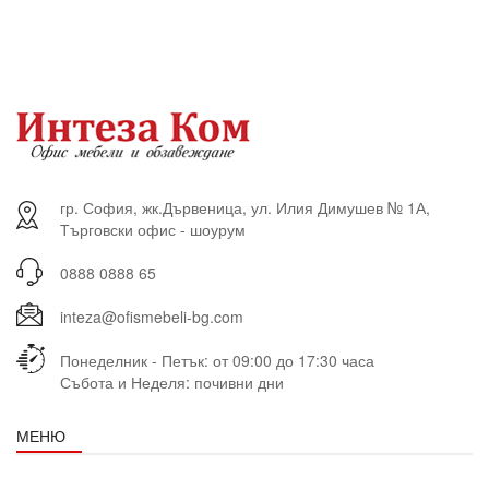
гр. София, жк.Дървеница, ул. Илия Димушев № 1А,
Търговски офис - шоурум
0888 0888 65
inteza@ofismebeli-bg.com
Понеделник - Петък: от 09:00 до 17:30 часа
Събота и Неделя: почивни дни
МЕНЮ