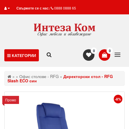
Свържете се с нас:
0888 0888 65
0
0
КАТЕГОРИИ
»
»
Офис столове - RFG
»
Директорски стол - RFG
Slash ECO син
-8%
Промо