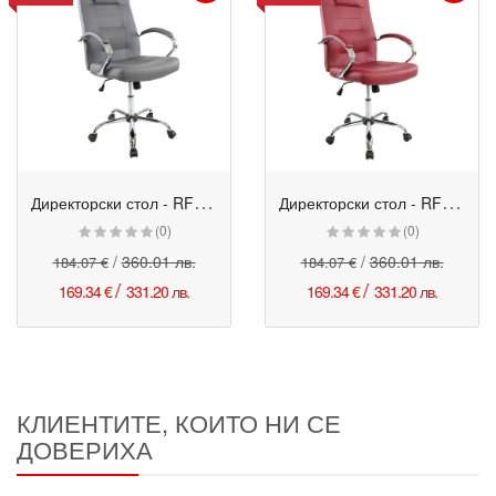
Д
иректорски стол - RFG Slash ECO сив
Д
иректорски стол - RFG Slash ECO бордо
Промо
Промо
(0)
(0)
/
360.01 лв.
/
360.01 лв.
184.07 €
184.07 €
/
/
169.34 €
331.20 лв.
169.34 €
331.20 лв.
КЛИЕНТИТЕ, КОИТО НИ СЕ
ДОВЕРИХА