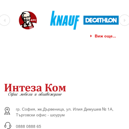
Виж още...
гр. София, жк.Дървеница, ул. Илия Димушев № 1А,
Търговски офис - шоурум
0888 0888 65