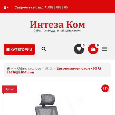
Свържете се с нас:
0888 0888 65
0
0
КАТЕГОРИИ
»
»
Офис столове - RFG
»
Ергономичен стол - RFG
Tech@Line сив
-13%
Промо