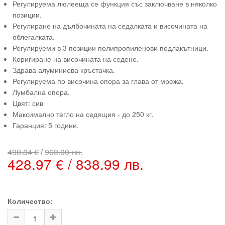
Регулируема люлееща се функция със заключване в няколко
позиции.
Регулиране на дълбочината на седалката и височината на
облегалката.
Регулируеми в 3 позиции полипропиленови подлакътници.
Коригиране на височината на седене.
Здрава алуминиева кръстачка.
Регулируема по височина опора за глава от мрежа.
Лумбална опора.
Цвят: сив
Максимално тегло на седящия - до 250 кг.
Гаранция: 5 години.
/
490.84 €
960.00 лв.
428.97 € / 838.99 лв.
Количество: