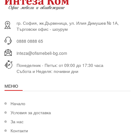
гр. София, жк.Дървеница, ул. Илия Димушев № 1А,
Търговски офис - шоурум
0888 0888 65
inteza@ofismebeli-bg.com
Понеделник - Петък: от 09:00 до 17:30 часа
Събота и Неделя: почивни дни
МЕНЮ
Начало
Условия за доставка
За нас
Контакти