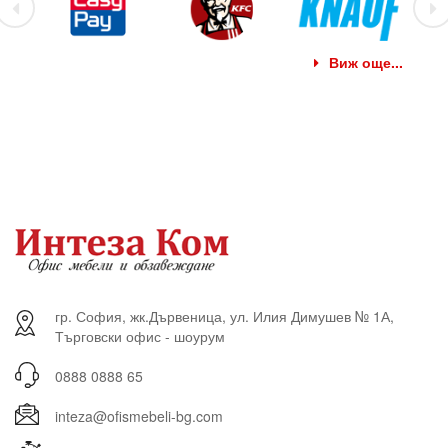
Виж още...
гр. София, жк.Дървеница, ул. Илия Димушев № 1А,
Търговски офис - шоурум
0888 0888 65
inteza@ofismebeli-bg.com