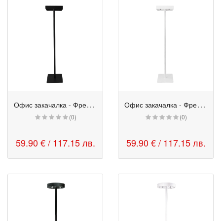
О
фис закачалка - Фрейм черна
О
фис закачалка - Фрейм бяла
(0)
(0)
59.90 € / 117.15 лв.
59.90 € / 117.15 лв.