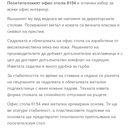
Посетителският офис стола 6154
е отличен избор за
всеки офис интериор.
Външният му вид веднага ви напомня за директорските
столове. Полираният метал е кожата са вечната класика и
символ на престиж.
Седалката и облегалката на офис стола са изработени от
висококачествена мека еко кожа. Решението на
производителите да добавят допълнителни възглавници е с
цел да доставят допълнителен комфорт на седящия.
Извитата седалка е много удобна за гърба.
За стабилността по време на ставане и сядане се разчита
на свързаните за седалката и облегалката метални
подлакътници с меки кожени падове. Тяхната извита
форма спомага за спокойното отпускане на ръцете.
Офис стола 6154 има метална хромирана основа. Тя ще
ви осигури стабилност, а пластмасовите подложки на
основата ще предотвратят спонтанното приплъзване на
посетителския стол.