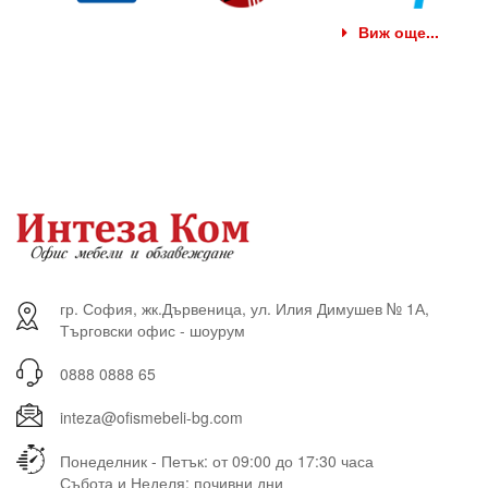
Виж още...
гр. София, жк.Дървеница, ул. Илия Димушев № 1А,
Търговски офис - шоурум
0888 0888 65
inteza@ofismebeli-bg.com
Понеделник - Петък: от 09:00 до 17:30 часа
Събота и Неделя: почивни дни