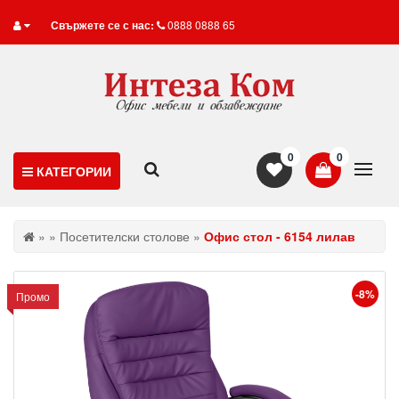
Свържете се с нас:
0888 0888 65
0
0
КАТЕГОРИИ
»
»
Посетителски столове
»
Офис стол - 6154 лилав
-8%
Промо