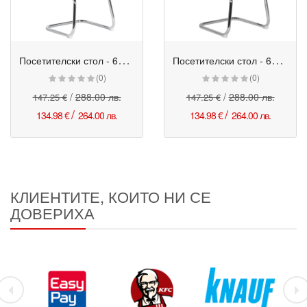
П
осетителски стол - 6154 какао
П
осетителски стол - 6154 кафяв
Промо
Промо
(0)
(0)
/
288.00 лв.
/
288.00 лв.
147.25 €
147.25 €
/
/
134.98 €
264.00 лв.
134.98 €
264.00 лв.
КЛИЕНТИТЕ, КОИТО НИ СЕ
ДОВЕРИХА