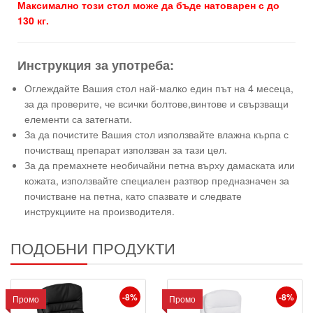
Максимално този стол може да бъде натоварен с до
130 кг.
Инструкция за употреба:
Оглеждайте Вашия стол най-малко един път на 4 месеца,
за да проверите, че всички болтове,винтове и свързващи
елементи са затегнати.
За да почистите Вашия стол използвайте влажна кърпа с
почистващ препарат използван за тази цел.
За да премахнете необичайни петна върху дамаската или
кожата, използвайте специален разтвор предназначен за
почистване на петна, като спазвате и следвате
инструкциите на производителя.
ПОДОБНИ ПРОДУКТИ
-8%
-8%
Промо
Промо