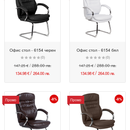
Офис стол - 6154 черен
Офис стол - 6154 бял
Промо
Промо
(0)
(0)
/
288.00 лв.
/
288.00 лв.
147.25 €
147.25 €
/
/
134.98 €
264.00 лв.
134.98 €
264.00 лв.
-8%
-8%
Промо
Промо