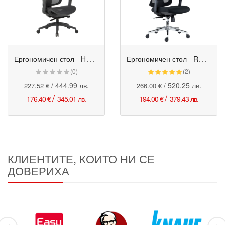
Е
ргономичен стол - HUMANTECH черен
Е
ргономичен стол - Ruben черен
Промо
Промо
(0)
(2)
/
444.99 лв.
/
520.25 лв.
227.52 €
266.00 €
/
/
176.40 €
345.01 лв.
194.00 €
379.43 лв.
КЛИЕНТИТЕ, КОИТО НИ СЕ
ДОВЕРИХА