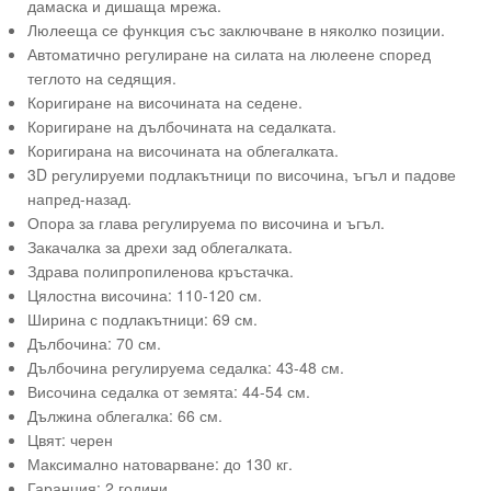
дамаска и дишаща мрежа.
Люлееща се функция със заключване в няколко позиции.
Автоматично регулиране на силата на люлеене според
теглото на седящия.
Коригиране на височината на седене.
Коригиране на дълбочината на седалката.
Коригирана на височината на облегалката.
3D регулируеми подлакътници по височина, ъгъл и падове
напред-назад.
Опора за глава регулируема по височина и ъгъл.
Закачалка за дрехи зад облегалката.
Здрава полипропиленова кръстачка.
Цялостна височина: 110-120 см.
Ширина с подлакътници: 69 см.
Дълбочина: 70 см.
Дълбочина регулируема седалка: 43-48 см.
Височина седалка от земята: 44-54 см.
Дължина облегалка: 66 см.
Цвят: черен
Максимално натоварване: до 130 кг.
Гаранция: 2 години.