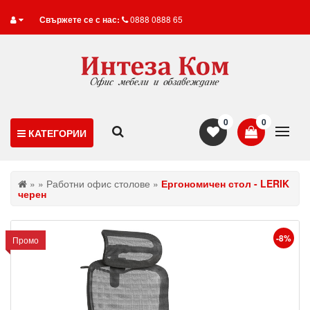
Свържете се с нас:
0888 0888 65
0
0
КАТЕГОРИИ
»
»
Работни офис столове
»
Ергономичен стол - LERIK
черен
-8%
Промо