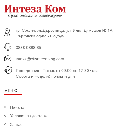
гр. София, жк.Дървеница, ул. Илия Димушев № 1А,
Търговски офис - шоурум
0888 0888 65
inteza@ofismebeli-bg.com
Понеделник - Петък: от 09:00 до 17:30 часа
Събота и Неделя: почивни дни
МЕНЮ
Начало
Условия за доставка
За нас