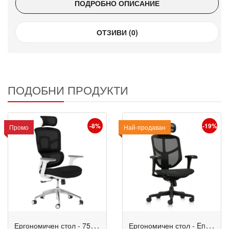
ПОДРОБНО ОПИСАНИЕ
ОТЗИВИ (0)
ПОДОБНИ ПРОДУКТИ
-8%
-19%
Промо
Промо
Най-продаван
Е
ргономичен стол - 7579 черен
Е
ргономичен стол - Enjoy 2 Project
Промо
Промо