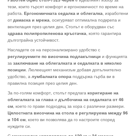
тези, които търсят комфорт и ергономичност по време на
работа.
Ергономичната седалка и облегалка
, изработени
от
дамаска и мрежа
, осигуряват оптимална подкрепа и
вентилация през целия ден. Столът е оборудван със
здрава полипропиленова кръстачка
, която гарантира
дълготрайна устойчивост.
Насладете се на персонализирано удобство с
регулируемите по височина подлакътници
и функцията
за
заключване на облегалката и седалката в няколко
позиции
. Люлеещият механизъм добавя допълнително
удобство, а
лумбалната опора
поддържа гърба ви в
правилна позиция през целия ден.
За по-голям комфорт, столът предлага
коригиране на
облегалката за глава
и
дълбочина на седалката от 46
см
, което го прави подходящ за хора с различни размери.
Цялостната височина на стола е регулируема между 96
и 104 см
, което ви позволява да го настроите според
нуждите си.
С
максимално натоварване до 120 кг
и
24 месеца