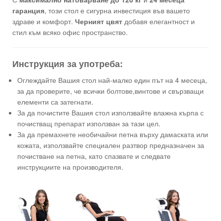
гаранция
, този стол е сигурна инвестиция във вашето
здраве и комфорт.
Черният цвят
добавя елегантност и
стил към всяко офис пространство.
Инструкция за употреба:
Оглеждайте Вашия стол най-малко един път на 4 месеца,
за да проверите, че всички болтове,винтове и свързващи
елементи са затегнати.
За да почистите Вашия стол използвайте влажна кърпа с
почистващ препарат използван за тази цел.
За да премахнете необичайни петна върху дамаската или
кожата, използвайте специален разтвор предназначен за
почистване на петна, като спазвате и следвате
инструкциите на производителя.