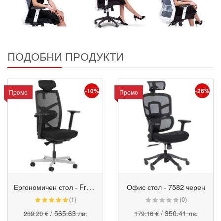
ПОДОБНИ ПРОДУКТИ
-10%
-26%
Промо
Промо
Е
ргономичен стол - Fredo черен
Офис стол - 7582 черен
Промо
Промо
(1)
(0)
/
565.63 лв.
/
350.41 лв.
289.20 €
179.16 €