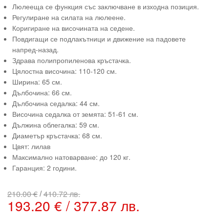
Люлееща се функция със заключване в изходна позиция.
Регулиране на силата на люлеене.
Коригиране на височината на седене.
Повдигащи се подлакътници и движение на падовете
напред-назад.
Здрава полипропиленова кръстачка.
Цялостна височина: 110-120 см.
Ширина: 65 см.
Дълбочина: 66 см.
Дълбочина седалка: 44 см.
Височина седалка от земята: 51-61 см.
Дължина облегалка: 59 см.
Диаметър кръстачка: 68 см.
Цвят: лилав
Максимално натоварване: до 120 кг.
Гаранция: 2 години.
/
210.00 €
410.72 лв.
193.20 € / 377.87 лв.