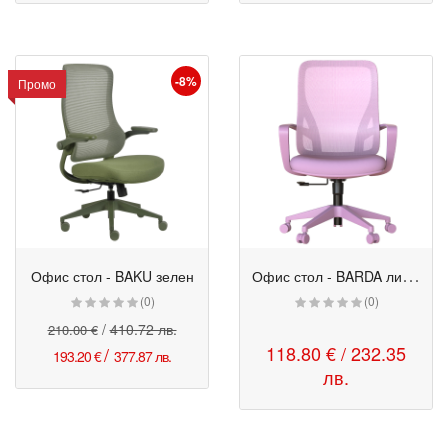
-8%
Промо
О
фис стол - BARDA лилав
Офис стол - BAKU зелен
Промо
(0)
(0)
/
410.72 лв.
210.00 €
118.80 € / 232.35
/
193.20 €
377.87 лв.
лв.