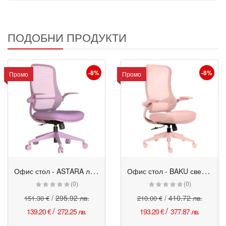
ПОДОБНИ ПРОДУКТИ
-8%
-8%
Промо
Промо
О
фис стол - ASTARA лилав
О
фис стол - BAKU светлорозов
Промо
Промо
(0)
(0)
/
295.92 лв.
/
410.72 лв.
151.30 €
210.00 €
/
/
139.20 €
272.25 лв.
193.20 €
377.87 лв.