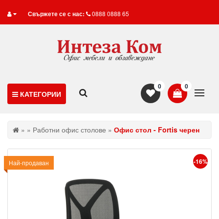
Свържете се с нас:
0888 0888 65
0
0
КАТЕГОРИИ
»
»
Работни офис столове
»
Офис стол - Fortis черен
-16%
Промо
Най-продаван