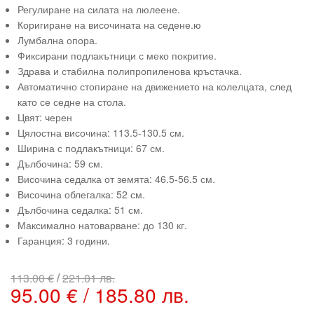
Регулиране на силата на люлеене.
Коригиране на височината на седене.ю
Лумбална опора.
Фиксирани подлакътници с меко покритие.
Здрава и стабилна полипропиленова кръстачка.
Автоматично стопиране на движението на колелцата, след
като се седне на стола.
Цвят: черен
Цялостна височина: 113.5-130.5 см.
Ширина с подлакътници: 67 см.
Дълбочина: 59 см.
Височина седалка от земята: 46.5-56.5 см.
Височина облегалка: 52 см.
Дълбочина седалка: 51 см.
Максимално натоварване: до 130 кг.
Гаранция: 3 години.
/
113.00 €
221.01 лв.
95.00 € / 185.80 лв.