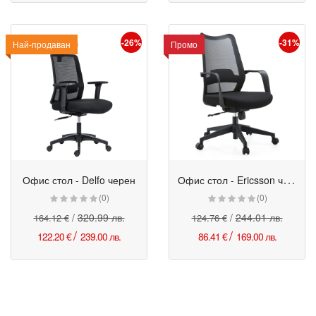
-26%
-31%
Промо
Най-продаван
Промо
О
фис стол - Ericsson черен
Офис стол - Delfo черен
Промо
Промо
(0)
(0)
/
320.99 лв.
/
244.01 лв.
164.12 €
124.76 €
/
/
122.20 €
239.00 лв.
86.41 €
169.00 лв.