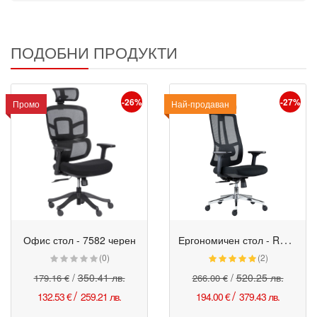
ПОДОБНИ ПРОДУКТИ
-26%
-27%
Промо
Промо
Най-продаван
Е
ргономичен стол - Ruben черен
Офис стол - 7582 черен
Промо
Промо
(0)
(2)
/
350.41 лв.
/
520.25 лв.
179.16 €
266.00 €
/
/
132.53 €
259.21 лв.
194.00 €
379.43 лв.