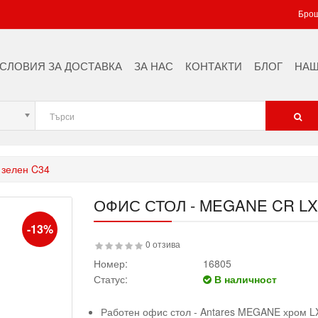
ПЕЙКИ ЗА СЪБЛЕКАЛНИ
Брош
БОЛНИЧНИ ПЕЙКИ
СЛОВИЯ ЗА ДОСТАВКА
ЗА НАС
КОНТАКТИ
БЛОГ
НАШ
МЕТАЛНИ ОФИС КОНТЕЙНЕРИ
 зелен C34
ОФИС СТОЛ - MEGANE CR LX
-13%
0 отзива
Номер:
16805
Статус:
В наличност
Работен офис стол - Antares MEGANE хром L