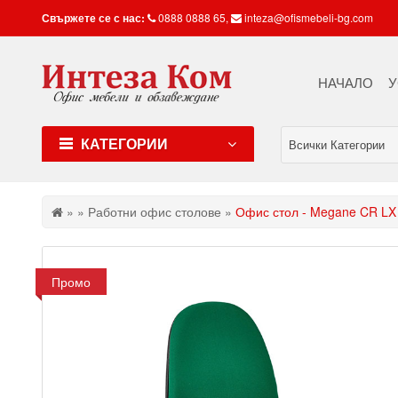
Свържете се с нас:
0888 0888 65
,
inteza@ofismebeli-bg.com
НАЧАЛО
У
КАТЕГОРИИ
Всички Категории
»
»
Работни офис столове
»
Офис стол - Megane CR LX
Промо