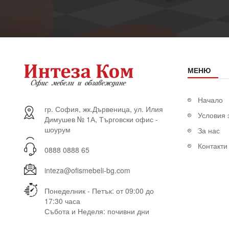
МЕНЮ
Начало
гр. София, жк.Дървеница, ул. Илия
Условия 
Димушев № 1А, Търговски офис -
шоурум
За нас
Контакти
0888 0888 65
inteza@ofismebeli-bg.com
Понеделник - Петък: от 09:00 до
17:30 часа
Събота и Неделя: почивни дни