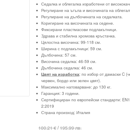
Седалка и облегалка изработени от високока
Регулиране на ъгъла и височината на облегал
Регулиране на дълбочината на седалката.
Коригиране на височината на седене.
Фиксирани пластмасови подлакътници.
Здрава и стабилна хромова кръстачка.
Цялостна височина: 99-118 см.
Ширина с подлакътници: 59 см.
Дълбочина: 57 см.
Височина седалка: 46-59 см.
Дълбочина седалка: 46 см.
Цвят на изработка
: по избор от дамаски C (ч
червен, бордо или зелен цвят).
Максимално натоварване: до 130 кг.
Гаранция: 3 години.
Сертифициран по европейски стандарти: EN1
2:2019
Страна произход: Италия
/
100.21 €
195.99 лв.