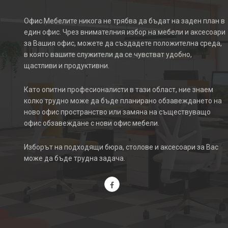
Офис Мебелите никога не трябва да бъдат на заден план в
един офис. Чрез внимателния избор на мебели и аксесоари
за Вашия офис, можете да създадете положителна среда,
в която вашите служители да се чувстват удобно,
щастливи и продуктивни.
Като опитни професионалисти в тази област, ние знаем
колко трудно може да бъде планирано обзавеждането на
ново офис пространство или замяна на съществуващо
офис обзавеждане с нови офис мебели.
Изборът на подходящи бюра, столове и аксесоари за Вас
може да бъде трудна задача.