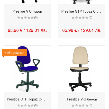
P
restige GTP Topaz C-U черен
Prestige V-U черен
(0)
(0)
65.96 € / 129.01 лв.
65.96 € / 129.01 лв.
Най-продаван
P
restige GTP Topaz C-U син
Prestige V-U бежов
(0)
(0)