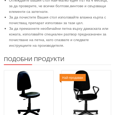
Оглеждайте Вашия стол най-малко един път на 4 месеца,
за да проверите, че всички болтове,винтове и свързващи
елементи са затегнати.
За да почистите Вашия стол използвайте влажна кърпа с
почистващ препарат използван за тази цел.
За да премахнете необичайни петна върху дамаската или
кожата, използвайте специален разтвор предназначен за
почистване на петна, като спазвате и следвате
инструкциите на производителя.
ПОДОБНИ ПРОДУКТИ
Най-продаван