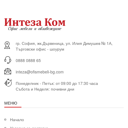
гр. София, жк.Дървеница, ул. Илия Димушев № 1А,
Търговски офис - шоурум
0888 0888 65
inteza@ofismebeli-bg.com
Понеделник - Петък: от 09:00 до 17:30 часа
Събота и Неделя: почивни дни
МЕНЮ
Начало
Условия за доставка