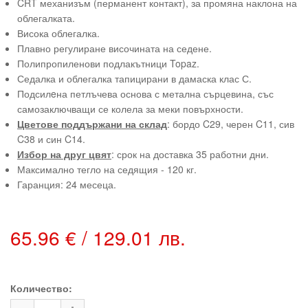
CRT механизъм (перманент контакт), за промяна наклона на
облегалката.
Висока облегалка.
Плавно регулиране височината на седене.
Полипропиленови подлакътници Topaz.
Седалка и облегалка тапицирани в дамаска клас С.
Подсилeна петлъчева основа с метална сърцевина, със
самозаключващи се колела за меки повърхности.
Цветове поддържани на склад
: бордо C29, черен C11, сив
C38 и син C14.
Избор на друг цвят
: срок на доставка 35 работни дни.
Максимално тегло на седящия - 120 кг.
Гаранция: 24 месеца.
65.96 € / 129.01 лв.
Количество: