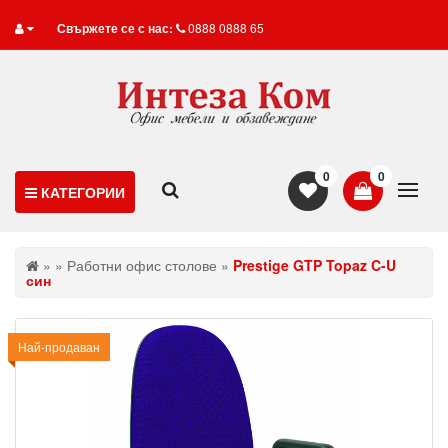
Свържете се с нас:
0888 0888 65
0
0
КАТЕГОРИИ
»
»
Работни офис столове
»
Prestige GTP Topaz C-U
син
Най-продаван