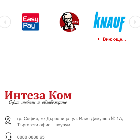
Виж още...
гр. София, жк.Дървеница, ул. Илия Димушев № 1А,
Търговски офис - шоурум
0888 0888 65