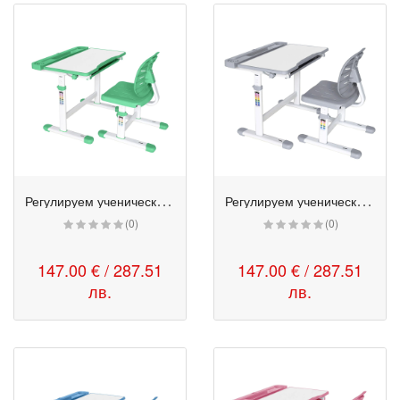
Р
егулируем ученически комплект чин и стол - Ergo Tech 403X зелен
Р
егулируем ученически комплект чин и стол - Ergo Tech 403X сив
(0)
(0)
147.00 € / 287.51
147.00 € / 287.51
лв.
лв.