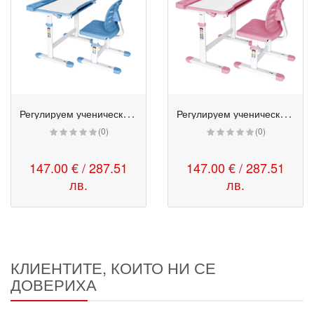
Р
егулируем ученически комплект чин и стол - Ergo Tech 403X син
Р
егулируем ученически комплект чин и стол - Ergo Tech 403X розов
(0)
(0)
147.00 € / 287.51
147.00 € / 287.51
лв.
лв.
КЛИЕНТИТЕ, КОИТО НИ СЕ
ДОВЕРИХА