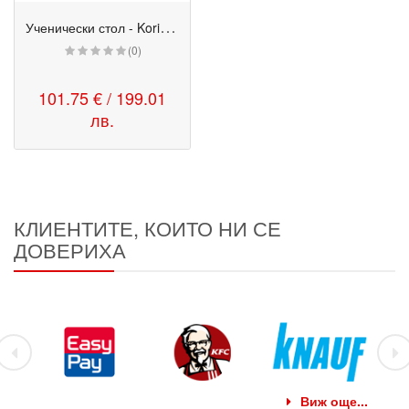
У
ченически стол - Kori Swivel
(0)
101.75 € / 199.01
лв.
КЛИЕНТИТЕ, КОИТО НИ СЕ
ДОВЕРИХА
Виж още...