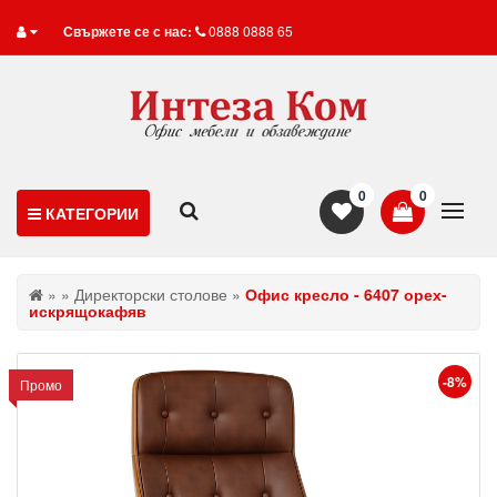
Свържете се с нас:
0888 0888 65
0
0
КАТЕГОРИИ
»
»
Директорски столове
»
Офис кресло - 6407 орех-
искрящокафяв
-8%
Промо