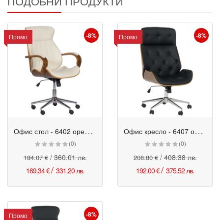
ПОДОБНИ ПРОДУКТИ
-8%
-8%
Промо
Промо
О
фис стол - 6402 орех-крем
О
фис кресло - 6407 орех-черен
Промо
Промо
(0)
(0)
/
360.01 лв.
/
408.38 лв.
184.07 €
208.80 €
/
/
169.34 €
331.20 лв.
192.00 €
375.52 лв.
-8%
Промо