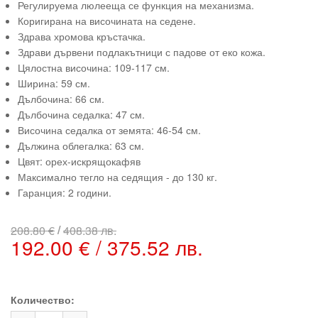
Регулируема люлееща се функция на механизма.
Коригирана на височината на седене.
Здрава хромова кръстачка.
Здрави дървени подлакътници с падове от еко кожа.
Цялостна височина: 109-117 см.
Ширина: 59 см.
Дълбочина: 66 см.
Дълбочина седалка: 47 см.
Височина седалка от земята: 46-54 см.
Дължина облегалка: 63 см.
Цвят: орех-искрящокафяв
Максимално тегло на седящия - до 130 кг.
Гаранция: 2 години.
/
208.80 €
408.38 лв.
192.00 € / 375.52 лв.
Количество: