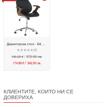
Д
иректорски стол - 6408 орех-черен
Промо
(0)
/
372.00 лв.
190.20 €
/
174.86 €
342.00 лв.
КЛИЕНТИТЕ, КОИТО НИ СЕ
ДОВЕРИХА