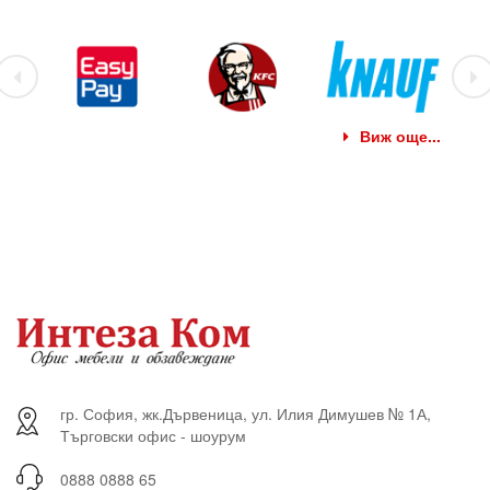
Виж още...
гр. София, жк.Дървеница, ул. Илия Димушев № 1А,
Търговски офис - шоурум
0888 0888 65