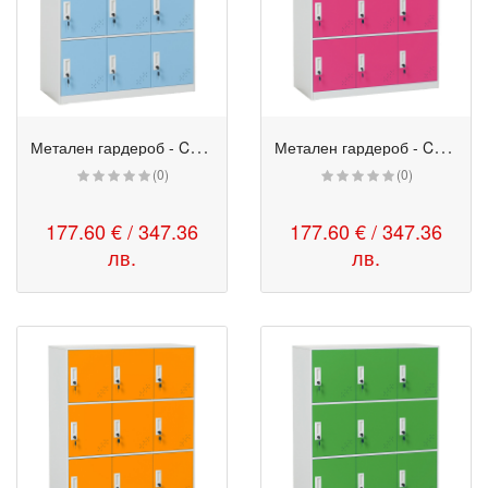
М
етален гардероб - CR 1298 K син-бял
М
етален гардероб - CR 1298 K розов-бял
(0)
(0)
177.60 € / 347.36
177.60 € / 347.36
лв.
лв.