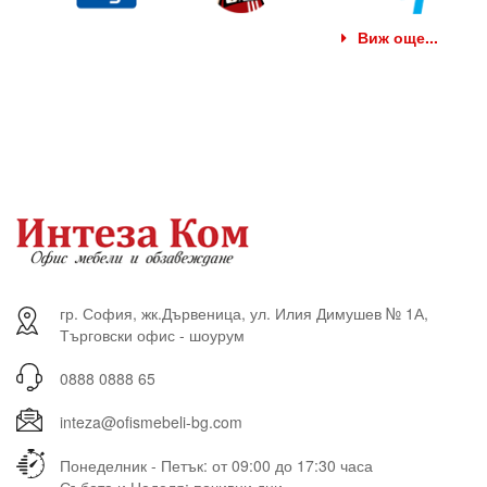
Виж още...
гр. София, жк.Дървеница, ул. Илия Димушев № 1А,
Търговски офис - шоурум
0888 0888 65
inteza@ofismebeli-bg.com
Понеделник - Петък: от 09:00 до 17:30 часа
Събота и Неделя: почивни дни