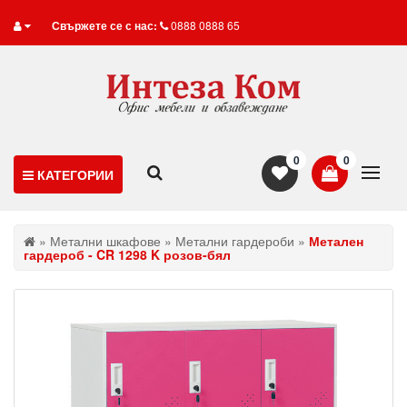
Свържете се с нас:
0888 0888 65
0
0
КАТЕГОРИИ
»
Метални шкафове
»
Метални гардероби
»
Метален
гардероб - CR 1298 K розов-бял