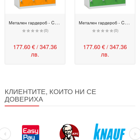
М
етален гардероб - CR 1298 K оранжев-бял
М
етален гардероб - CR 1298 K зелен-бял
(0)
(0)
177.60 € / 347.36
177.60 € / 347.36
лв.
лв.
КЛИЕНТИТЕ, КОИТО НИ СЕ
ДОВЕРИХА