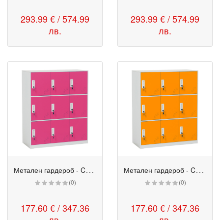
293.99 € / 574.99
293.99 € / 574.99
лв.
лв.
М
етален гардероб - CR 1298 K розов-бял
М
етален гардероб - CR 1298 K оранжев-бял
(0)
(0)
177.60 € / 347.36
177.60 € / 347.36
лв.
лв.