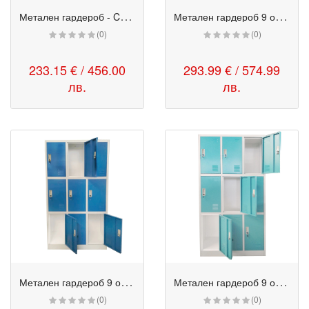
М
етален гардероб - CR 1243 K сив
М
етален гардероб 9 отделения - RFG 90/45/185 см сив-жълт
(0)
(0)
233.15 € / 456.00
293.99 € / 574.99
лв.
лв.
М
етален гардероб 9 отделения - RFG 90/45/185 см сив-син
М
етален гардероб 9 отделения - RFG 90/45/185 см сив-тюркоаз
(0)
(0)