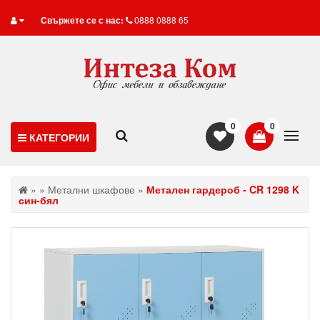
Свържете се с нас:
0888 0888 65
0
0
КАТЕГОРИИ
»
»
Метални шкафове
»
Метален гардероб - CR 1298 K
син-бял