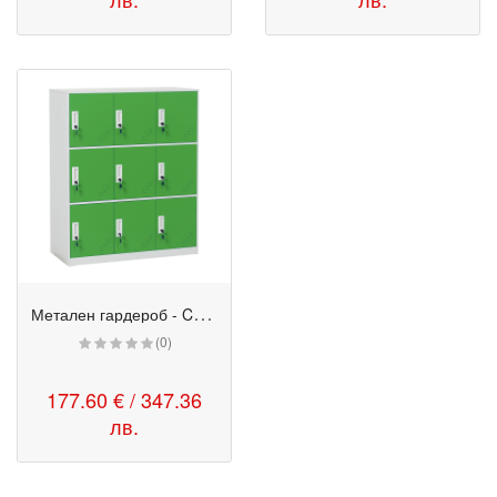
М
етален гардероб - CR 1298 K зелен-бял
(0)
177.60 € / 347.36
лв.